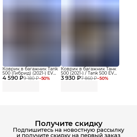
Коврик в багажник Tank
Коврик в багажник Танк
500 (Гибрид) (2021-) EVA
500 (2021-) / Tank 500 EVA
4 590 ₽
3D Premium
3 930 ₽
3D Premium
9 180 ₽
−
50
%
7 860 ₽
−
50
%
Получите скидку
Подпишитесь на новостную рассылку
и получите скидку на первый заказ