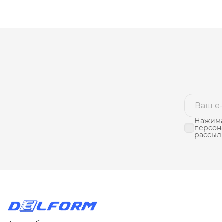
Нажима
персон
рассыл