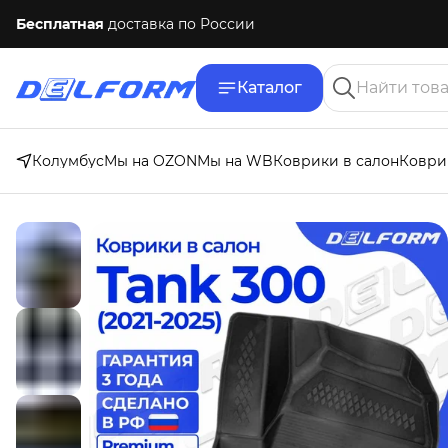
Бесплатная
доставка по России
Каталог
Колумбус
Мы на OZON
Мы на WB
Коврики в салон
Коври