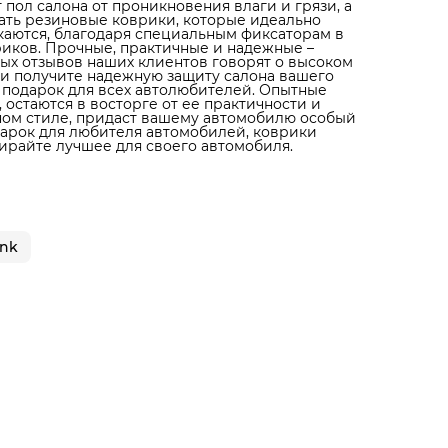
пол салона от проникновения влаги и грязи, а
ать резиновые коврики, которые идеально
скаются, благодаря специальным фиксаторам в
иков. Прочные, практичные и надежные –
ых отзывов наших клиентов говорят о высоком
 и получите надежную защиту салона вашего
й подарок для всех автолюбителей. Опытные
остаются в восторге от ее практичности и
ном стиле, придаст вашему автомобилю особый
дарок для любителя автомобилей, коврики
ыбирайте лучшее для своего автомобиля.
ank