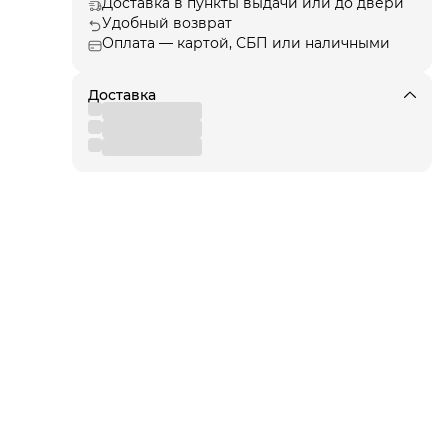
Доставка в пункты выдачи или до двери
Удобный возврат
Оплата — картой, СБП или наличными
зь и
шей
лаги
ют
Доставка
я!
для
 от
вы
,
 к