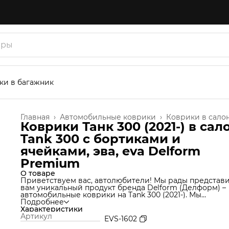
ки в багажник
Главная
›
Автомобильные коврики
›
Коврики в сало
Коврики Танк 300 (2021-) в сал
Tank 300 с бортиками и
ячейками, эва, eva Delform
Premium
О товаре
Приветствуем вас, автолюбители! Мы рады представ
вам уникальный продукт бренда Delform (Делформ) –
автомобильные коврики на Tank 300 (2021-). Мы
используем уникальную технологию производства,
Подробнее
которая позволяет нам создавать коврики из материа
Характеристики
термоэластопласт (ТЭП), который идеально подходит 
Артикул
EVS-1602
салон автомобиля и обеспечивает надежную защиту о