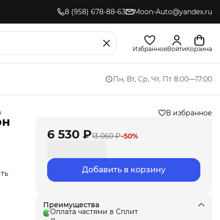
8 (958) 678-88-63
Moon-Auto@yandex.ru
Избранное
Войти
Корзина
Пн, Вт, Ср, Чт, Пт 8:00—17:00
н
В избранное
он
6 530 ₽
13 060 ₽
−
50
%
Добавить в корзину
ить
ла
Преимущества
под
Оплата частями в Сплит
т