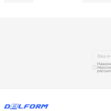
Нажима
персон
рассыл