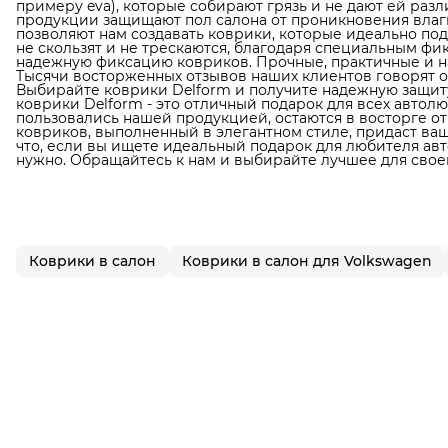
примеру eva), которые собирают грязь и не дают ей раз
продукции защищают пол салона от проникновения влаги
позволяют нам создавать коврики, которые идеально по
не скользят и не трескаются, благодаря специальным фи
надежную фиксацию ковриков. Прочные, практичные и н
Тысячи восторженных отзывов наших клиентов говорят о
Выбирайте коврики Delform и получите надежную защиту
коврики Delform - это отличный подарок для всех автол
пользовались нашей продукцией, остаются в восторге от
ковриков, выполненный в элегантном стиле, придаст в
что, если вы ищете идеальный подарок для любителя авто
нужно. Обращайтесь к нам и выбирайте лучшее для свое
Коврики в салон
Коврики в салон для Volkswagen