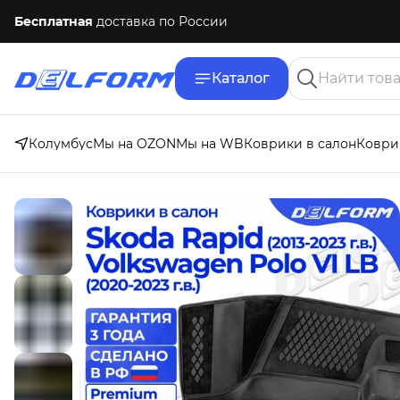
Бесплатная
доставка по России
Каталог
Колумбус
Мы на OZON
Мы на WB
Коврики в салон
Коври