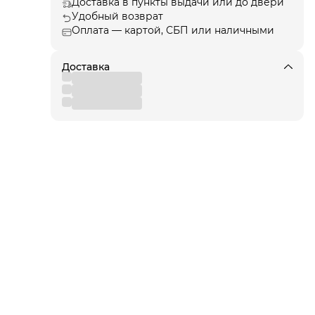
Доставка в пункты выдачи или до двери
Удобный возврат
Оплата — картой, СБП или наличными
ции
, а
Доставка
я!
для
 от
вы
,
 к