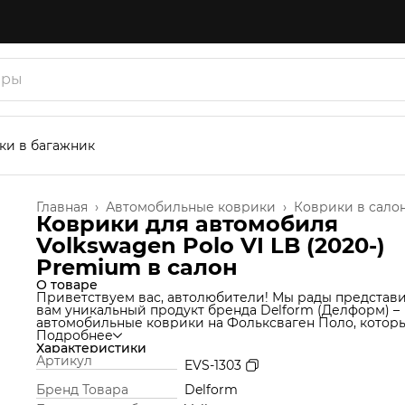
ки в багажник
Главная
›
Автомобильные коврики
›
Коврики в сало
Коврики для автомобиля
Volkswagen Polo VI LB (2020-)
Premium в cалон
О товаре
Приветствуем вас, автолюбители! Мы рады представ
вам уникальный продукт бренда Delform (Делформ) –
автомобильные коврики на Фольксваген Поло, котор
станут незаменимым аксессуаром для вашего автомоб
Подробнее
Мы используем уникальную технологию производства
Характеристики
которая позволяет нам создавать коврики из материа
Артикул
EVS-1303
термоэластопласт (ТЭП), который идеально подходит 
салон автомобиля и обеспечивает надежную защиту о
Бренд Товара
Delform
грязи и влаги. Но это еще не все! Продукт Delform