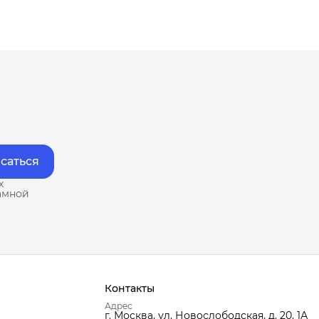
саться
х
амной
Контакты
Адрес
г. Москва, ул. Новослободская, д. 20, 1А