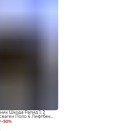
ник Шкода Рапид 1, 2
ьксваген Поло 6 Лифтбек
₽
−
50
%