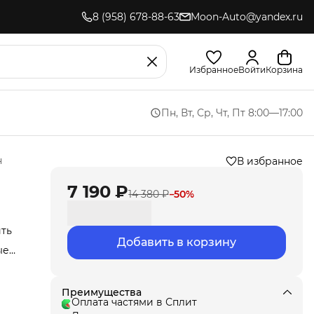
8 (958) 678-88-63
Moon-Auto@yandex.ru
Избранное
Войти
Корзина
Пн, Вт, Ср, Чт, Пт 8:00—17:00
н
В избранное
7 190 ₽
14 380 ₽
−
50
%
ить
Добавить в корзину
ые
иля.
,
ла
под
Преимущества
т
Оплата частями в Сплит