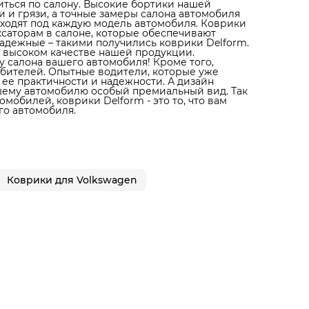
литься по салону. Высокие бортики нашей
 и грязи, а точные замеры салона автомобиля
дходят под каждую модель автомобиля. Коврики
ксаторам в салоне, которые обеспечивают
адежные – такими получились коврики Delform.
 высоком качестве нашей продукции.
 салона вашего автомобиля! Кроме того,
юбителей. Опытные водители, которые уже
 ее практичности и надежности. А дизайн
ашему автомобилю особый премиальный вид. Так
мобилей, коврики Delform - это то, что вам
го автомобиля.
Коврики для Volkswagen