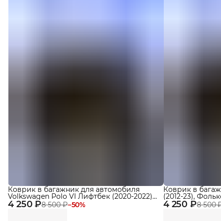
Коврик в багажник для автомобиля
Коврик в багаж
Volkswagen Polo VI Лифтбек (2020-2022)
(2012-23), Фол
4 250 ₽
Premium
4 250 ₽
(2020-23)
8 500 ₽
−
50
%
8 500 