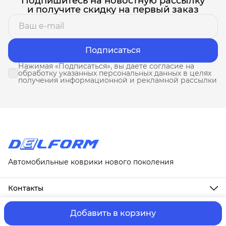
Подпишитесь на новостную рассылку
и получите скидку на первый заказ
Подписаться
Нажимая «Подписаться», вы даете согласие на
обработку указанных персональных данных в целях
получения информационной и рекламной рассылки
Автомобильные коврики нового поколения
Контакты
Адрес
г. Москва, ул. Новослободская, д. 20, 1А
Добавить в корзину
ⓒ ИП Третьякова Т.А.
Оплата и Доставка
Правила возврат
Телефон
8 (958) 678-88-63