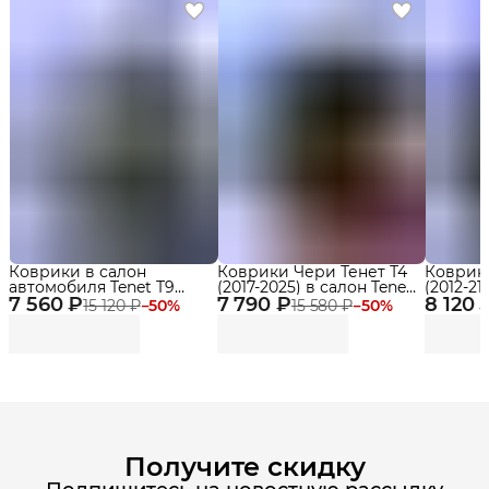
Коврики в салон
Коврики Чери Тенет Т4
Коврики
автомобиля Tenet T9
(2017-2025) в салон Tenet
(2012-21
7 560 ₽
(2024-2025) Premium с
7 790 ₽
T4 (2025 - по н.в.) с
8 120 
бортика
15 120 ₽
−
50
%
15 580 ₽
−
50
%
бортиками Эва, Eva
бортиками, эва, eva
Delform Premium
Получите скидку