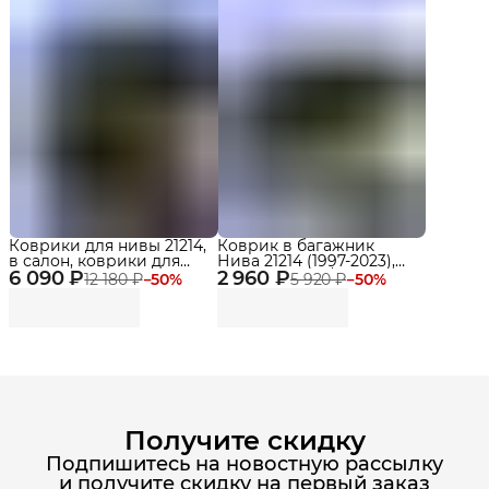
Коврики для нивы 21214,
Коврик в багажник
в салон, коврики для
Нива 21214 (1997-2023),
6 090 ₽
Лада Нива LEGEND с
2 960 ₽
Нива Легенд / Niva
12 180 ₽
−
50
%
5 920 ₽
−
50
%
бортиками, эва, eva
Legend (2021-2025) с
бортами
Получите скидку
Подпишитесь на новостную рассылку
и получите скидку на первый заказ