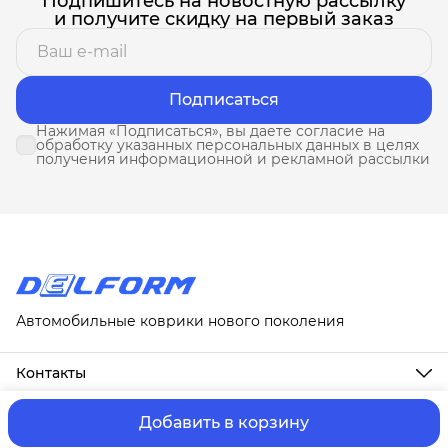
Подпишитесь на новостную рассылку
и получите скидку на первый заказ
Подписаться
Нажимая «Подписаться», вы даете согласие на
обработку указанных персональных данных в целях
получения информационной и рекламной рассылки
Автомобильные коврики нового поколения
Контакты
Адрес
г. Москва, ул. Новослободская, д. 20, 1А
Добавить в корзину
ⓒ ИП Третьякова Т.А.
Оплата и Доставка
Правила возврат
Телефон
8 (958) 678-88-63