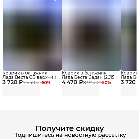
Коврик в багажник
Коврик в багажник
Коврик
Лада Веста СВ верхний
Лада Веста Седан (2015-),
Лада В
3 720 ₽
(2015-23), Lada Vesta SW
4 470 ₽
Lada Vesta
3 720 
(2015-23
7 440 ₽
−
50
%
8 940 ₽
−
50
%
Cross / СВ Кросс,
Delform
Получите скидку
Подпишитесь на новостную рассылку