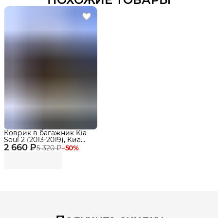
Коврик в багажник Kia
Soul 2 (2013-2019), Киа
2 660 ₽
Соул 2 EVA 3D
5 320 ₽
−
50
%