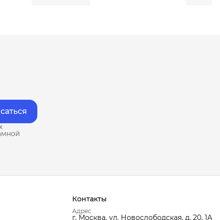
саться
х
амной
Контакты
Адрес
г. Москва, ул. Новослободская, д. 20, 1А