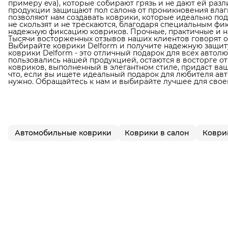
примеру eva), которые собирают грязь и не дают ей раз
продукции защищают пол салона от проникновения влаги
позволяют нам создавать коврики, которые идеально по
не скользят и не трескаются, благодаря специальным фи
надежную фиксацию ковриков. Прочные, практичные и н
Тысячи восторженных отзывов наших клиентов говорят о
Выбирайте коврики Delform и получите надежную защиту
коврики Delform - это отличный подарок для всех автол
пользовались нашей продукцией, остаются в восторге от
ковриков, выполненный в элегантном стиле, придаст в
что, если вы ищете идеальный подарок для любителя авто
нужно. Обращайтесь к нам и выбирайте лучшее для свое
Автомобильные коврики
Коврики в салон
Коврик