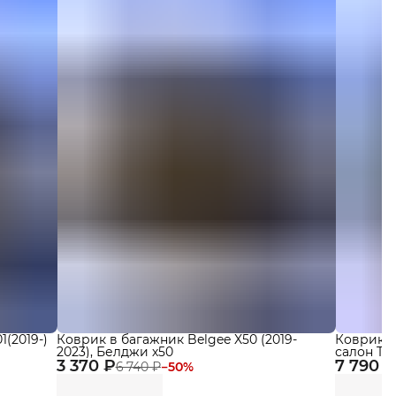
(2019-)
Коврик в багажник Belgee X50 (2019-
Коврики Ч
2023), Белджи х50
салон Tene
3 370 ₽
7 790 ₽
бортикам
6 740 ₽
−
50
%