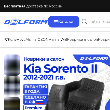
Бесплатная
доставка по России
Каталог
Колумбус
Мы на OZON
Мы на WB
Коврики в салон
Коври