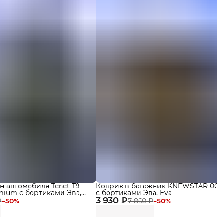
н автомобиля Tenet T9
Коврик в багажник KNEWSTAR 001
emium с бортиками Эва,
с бортиками Эва, Eva
3 930 ₽
₽
−
50
%
7 860 ₽
−
50
%