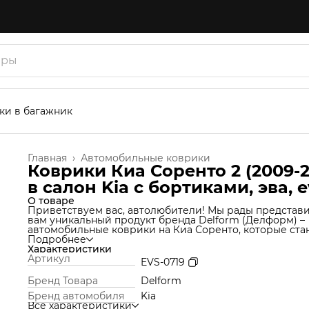
ки в багажник
Главная
›
Автомобильные коврики
Коврики Киа Соренто 2 (2009-2
в салон Kia с бортиками, эва, 
О товаре
Приветствуем вас, автолюбители! Мы рады представ
вам уникальный продукт бренда Delform (Делформ) –
автомобильные коврики на Киа Соренто, которые ста
незаменимым аксессуаром для вашего автомобиля. 
Подробнее
используем уникальную технологию производства,
Характеристики
которая позволяет нам создавать коврики из материа
Артикул
EVS-0719
термоэластопласт (ТЭП), который идеально подходит 
салон автомобиля и обеспечивает надежную защиту о
Бренд Товара
Delform
грязи и влаги. Но это еще не все! Продукт Delform
Бренд автомобиля
Kia
включают в себя функции обычных ковров вместе с
Все характеристики
функцией ковриков со специальными сотами (по