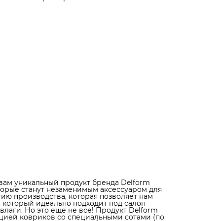
примеру eva), которые собирают грязь и не дают ей
разлиться по салону. Высокие бортики нашей продук
защищают пол салона от проникновения влаги и грязи
точные замеры салона автомобиля позволяют нам
создавать коврики, которые идеально подходят под
каждую модель автомобиля. Коврики не скользят и не
трескаются, благодаря специальным фиксаторам в
салоне, которые обеспечивают надежную фиксацию
ковриков. Прочные, практичные и надежные – такими
получились коврики Delform. Тысячи восторженных
отзывов наших клиентов говорят о высоком качестве
нашей продукции. Выбирайте коврики Delform и
получите надежную защиту салона вашего автомобил
Кроме того, коврики Delform - это отличный подарок 
всех автолюбителей. Опытные водители, которые уже
пользовались нашей продукцией, остаются в восторге
ее практичности и надежности. А дизайн ковриков,
выполненный в элегантном стиле, придаст вашему
автомобилю особый премиальный вид. Так что, если 
ищете идеальный подарок для любителя автомобилей
коврики Delform - это то, что вам нужно. Обращайтесь
нам и выбирайте лучшее для своего автомобиля.
вам уникальный продукт бренда Delform
торые станут незаменимым аксессуаром для
ию производства, которая позволяет нам
, который идеально подходит под салон
лаги. Но это еще не все! Продукт Delform
кцией ковриков со специальными сотами (по