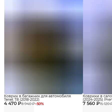
Коврик в багажник для автомобиля
Коврики в сало
Tenet T8 (2018-2022)
(2024-2025) Pr
4 470 ₽
7 560 ₽
Eva
8 940 ₽
−
50
%
15 120 