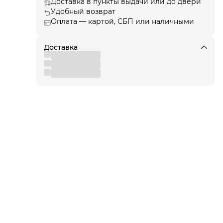
Доставка в пункты выдачи или до двери
Удобный возврат
ции
, а
Оплата — картой, СБП или наличными
Доставка
я!
для
 от
вы
,
 к