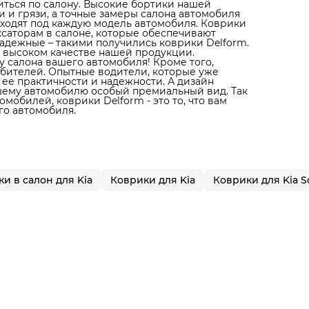
литься по салону. Высокие бортики нашей
 и грязи, а точные замеры салона автомобиля
дходят под каждую модель автомобиля. Коврики
ксаторам в салоне, которые обеспечивают
адежные – такими получились коврики Delform.
 высоком качестве нашей продукции.
 салона вашего автомобиля! Кроме того,
юбителей. Опытные водители, которые уже
 ее практичности и надежности. А дизайн
ашему автомобилю особый премиальный вид. Так
мобилей, коврики Delform - это то, что вам
го автомобиля.
и в салон для Kia
Коврики для Kia
Коврики для Kia S