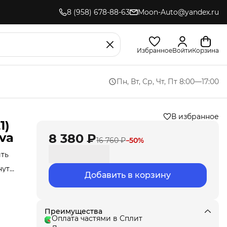
8 (958) 678-88-63
Moon-Auto@yandex.ru
Избранное
Войти
Корзина
Пн, Вт, Ср, Чт, Пт 8:00—17:00
В избранное
1)
eva
8 380 ₽
16 760 ₽
−
50
%
ить
нут
Добавить в корзину
Мы
ла
под
т
Преимущества
Оплата частями в Сплит