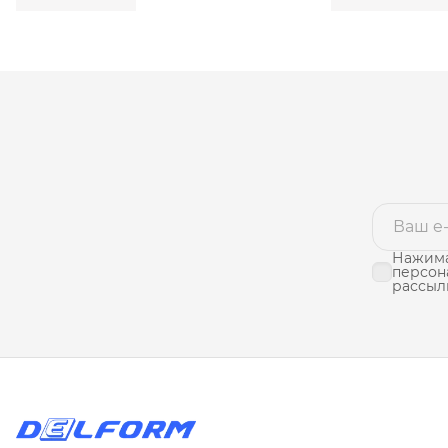
Нажима
персон
рассыл