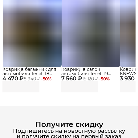
Коврик в багажник для
Коврики в салон
Коврик
автомобиля Tenet T8
автомобиля Tenet T9
KNEWSTA
4 470 ₽
(2018-2022)
7 560 ₽
(2024-2025) Premium с
3 930 
бортика
8 940 ₽
−
50
%
15 120 ₽
−
50
%
бортиками Эва, Eva
Получите скидку
Подпишитесь на новостную рассылку
и получите скидку на первый заказ