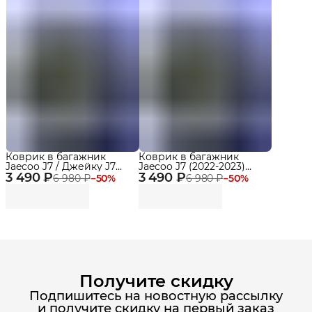
Коврик в багажник
Коврик в багажник
Jaecoo J7 / Джейку J7
Jaecoo J7 (2022-2023)
3 490 ₽
(2024-) EVA 3D Premium
3 490 ₽
EVA 3D Premium
6 980 ₽
−
50
%
6 980 ₽
−
50
%
Delform
Получите скидку
Подпишитесь на новостную рассылку
и получите скидку на первый заказ