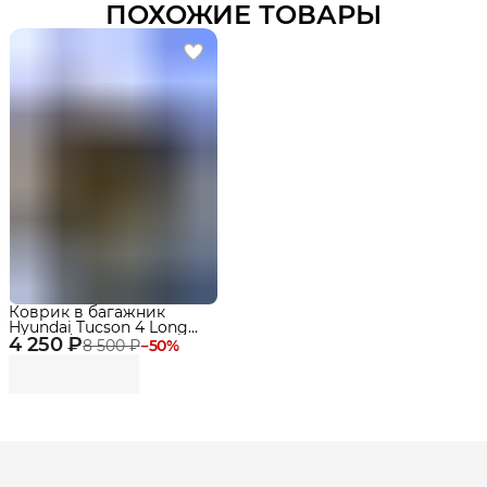
ПОХОЖИЕ ТОВАРЫ
Коврик в багажник
Hyundai Tucson 4 Long
4 250 ₽
(2020-) / Хендай Туссан 4
8 500 ₽
−
50
%
ева, эва