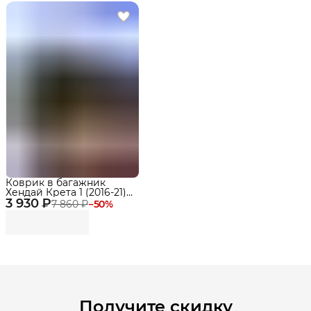
Коврик в багажник
Хендай Крета 1 (2016-21),
3 930 ₽
Hyundai Creta
7 860 ₽
−
50
%
Получите скидку