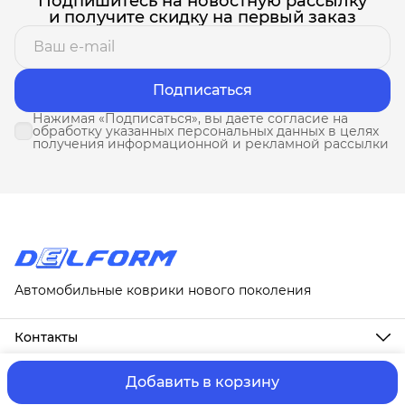
Подпишитесь на новостную рассылку
и получите скидку на первый заказ
Подписаться
Нажимая «Подписаться», вы даете согласие на
обработку указанных персональных данных в целях
получения информационной и рекламной рассылки
Автомобильные коврики нового поколения
Контакты
Адрес
г. Москва, ул. Новослободская, д. 20, 1А
Добавить в корзину
ⓒ ИП Третьякова Т.А.
Оплата и Доставка
Правила возврат
Телефон
8 (958) 678-88-63