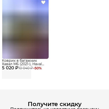
Коврик в багажник
Хавал М6 (2021-), Haval
5 020 ₽
M6 Premium EVA 3D
10 040 ₽
−
50
%
Delform
Получите скидку