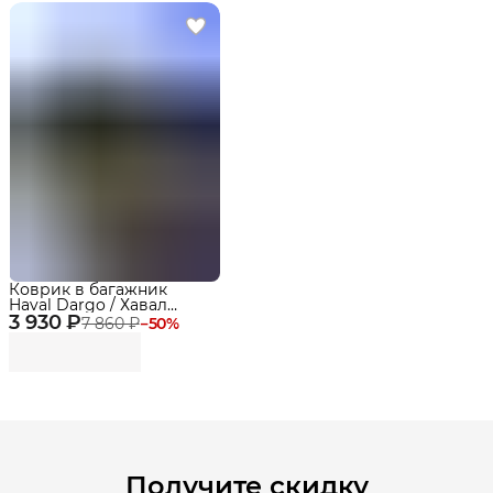
Коврик в багажник
Haval Dargo / Хавал
3 930 ₽
Дарго (2022-) "EVA 3D"
7 860 ₽
−
50
%
Premium
Получите скидку