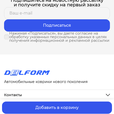
Подпишитесь на новостную рассылку
и получите скидку на первый заказ
Подписаться
Нажимая «Подписаться», вы даете согласие на
обработку указанных персональных данных в целях
получения информационной и рекламной рассылки
Автомобильные коврики нового поколения
Контакты
Адрес
г. Москва, ул. Новослободская, д. 20, 1А
Добавить в корзину
ⓒ ИП Третьякова Т.А.
Оплата и Доставка
Правила возврат
Телефон
8 (958) 678-88-63