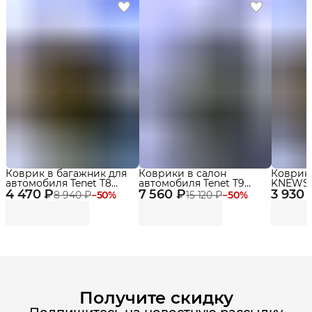
Коврик в багажник для
Коврики в салон
Коврик
автомобиля Tenet T8
автомобиля Tenet T9
KNEWSTA
4 470 ₽
(2018-2022)
7 560 ₽
(2024-2025) Premium с
3 930 
бортика
8 940 ₽
−
50
%
15 120 ₽
−
50
%
бортиками Эва, Eva
Получите скидку