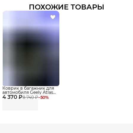
ПОХОЖИЕ ТОВАРЫ
Коврик в багажник для
автомобиля Geely Atlas II
4 370 ₽
(2024-) EVA 3D Premium
8 740 ₽
−
50
%