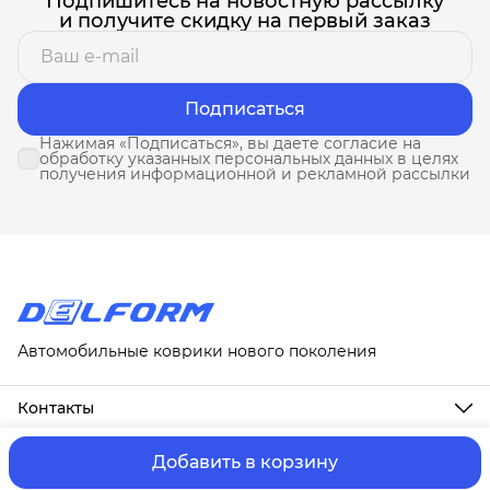
Подпишитесь на новостную рассылку
и получите скидку на первый заказ
Подписаться
Нажимая «Подписаться», вы даете согласие на
обработку указанных персональных данных в целях
получения информационной и рекламной рассылки
Автомобильные коврики нового поколения
Контакты
Адрес
г. Москва, ул. Новослободская, д. 20, 1А
Добавить в корзину
ⓒ ИП Третьякова Т.А.
Оплата и Доставка
Правила возврат
Телефон
8 (958) 678-88-63