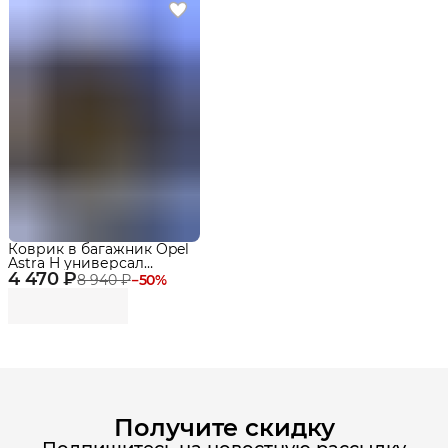
Коврик в багажник Opel
Astra H универсал
4 470 ₽
(2004-2014) EVA 3D
8 940 ₽
−
50
%
Premium
Получите скидку