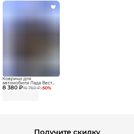
Коврики для
автомобиля Лада Веста I
8 380 ₽
NG рестайлинг (2022-)
16 760 ₽
−
50
%
Премиум ковры в салон
Lada Vesta с бортиками,
эва, eva
Получите скидку