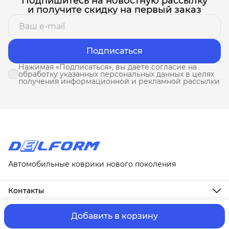
Подпишитесь на новостную рассылку
и получите скидку на первый заказ
Подписаться
Нажимая «Подписаться», вы даете согласие на
обработку указанных персональных данных в целях
получения информационной и рекламной рассылки
Автомобильные коврики нового поколения
Контакты
Адрес
г. Москва, ул. Новослободская, д. 20, 1А
Добавить в корзину
ⓒ ИП Третьякова Т.А.
Оплата и Доставка
Правила возврат
Телефон
8 (958) 678-88-63