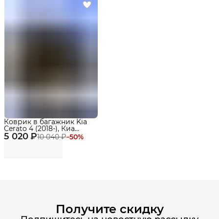
Коврик в багажник Kia
Cerato 4 (2018-), Киа
5 020 ₽
Церато 4 Эва, Eva
10 040 ₽
−
50
%
Получите скидку