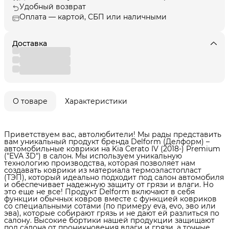
Удобный возврат
Оплата — картой, СБП или наличными
Доставка
О товаре
Характеристики
Приветствуем вас, автолюбители! Мы рады представить
вам уникальный продукт бренда Delform (Делформ) –
автомобильные коврики на Kia Cerato IV (2018-) Premium
("EVA 3D") в cалон. Мы используем уникальную
технологию производства, которая позволяет нам
создавать коврики из материала термоэластопласт
(ТЭП), который идеально подходит под салон автомобиля
и обеспечивает надежную защиту от грязи и влаги. Но
это еще не все! Продукт Delform включают в себя
функции обычных ковров вместе с функцией ковриков
со специальными сотами (по примеру eva, evo, эво или
эва), которые собирают грязь и не дают ей разлиться по
салону. Высокие бортики нашей продукции защищают
пол салона от проникновения влаги и грязи, а точные