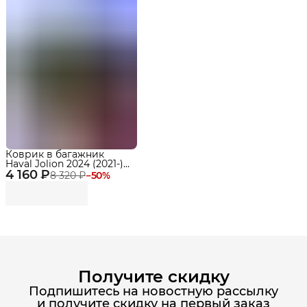
Коврик в багажник
Haval Jolion 2024 (2021-)
4 160 ₽
2WD - 4WD, Хавал
8 320 ₽
−
50
%
Джолион с бортами и
ячейками
Получите скидку
Подпишитесь на новостную рассылку
и получите скидку на первый заказ