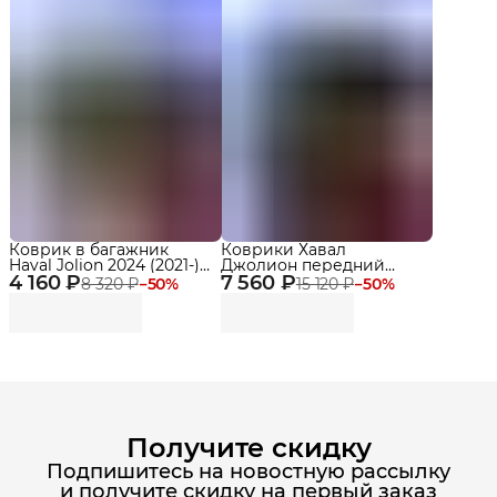
Коврик в багажник
Коврики Хавал
Haval Jolion 2024 (2021-)
Джолион передний
4 160 ₽
2WD - 4WD, Хавал
7 560 ₽
привод (2021-) в салон
8 320 ₽
−
50
%
15 120 ₽
−
50
%
Джолион с бортами и
Haval Jolion 2WD с
ячейками
бортиками, эва, eva
Получите скидку
Подпишитесь на новостную рассылку
и получите скидку на первый заказ