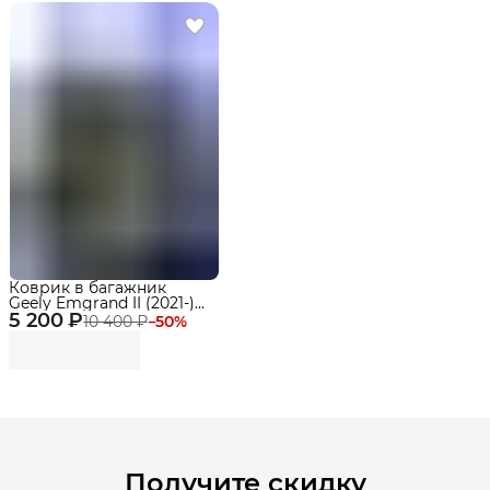
Коврик в багажник
Geely Emgrand II (2021-)
5 200 ₽
EVA 3D Premium
10 400 ₽
−
50
%
Получите скидку