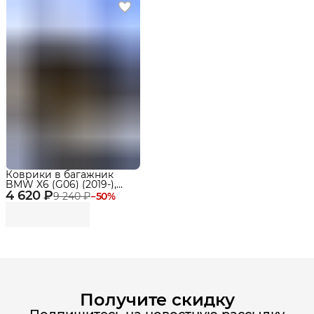
Коврики в багажник
BMW X6 (G06) (2019-),
4 620 ₽
коврики в машину БМВ
9 240 ₽
−
50
%
Получите скидку