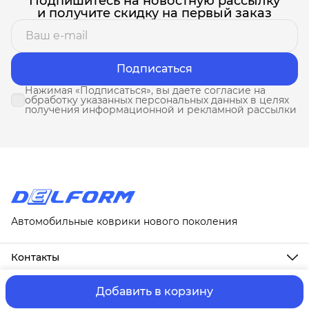
Подпишитесь на новостную рассылку
и получите скидку на первый заказ
Подписаться
Нажимая «Подписаться», вы даете согласие на
обработку указанных персональных данных в целях
получения информационной и рекламной рассылки
Автомобильные коврики нового поколения
Контакты
Адрес
г. Москва, ул. Новослободская, д. 20, 1А
Добавить в корзину
ⓒ ИП Третьякова Т.А.
Оплата и Доставка
Правила возврат
Телефон
8 (958) 678-88-63