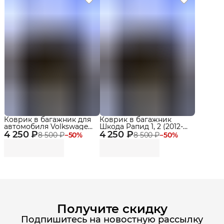
Коврик в багажник для
Коврик в багажник
автомобиля Volkswagen
Шкода Рапид 1, 2 (2012-
4 250 ₽
Polo VI Лифтбек (2020-
4 250 ₽
23), Фольксваген Поло 6
8 500 ₽
−
50
%
8 500 ₽
−
50
%
2022) Premium
Лифтбек (2020-23)
Получите скидку
Подпишитесь на новостную рассылку