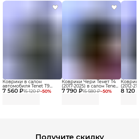
Коврики в салон
Коврики Чери Тенет Т4
Коврики
автомобиля Tenet T9
(2017-2025) в салон Tenet
(2012-21
7 560 ₽
(2024-2025) Premium с
7 790 ₽
T4 (2025 - по н.в.) с
8 120 
бортика
15 120 ₽
−
50
%
15 580 ₽
−
50
%
бортиками Эва, Eva
бортиками, эва, eva
Delform Premium
Получите скидку