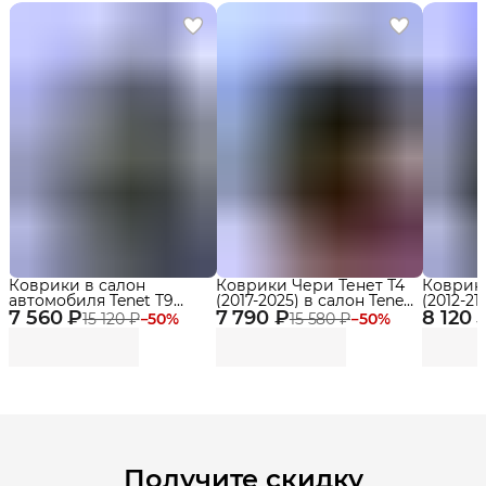
Коврики в салон
Коврики Чери Тенет Т4
Коврики
автомобиля Tenet T9
(2017-2025) в салон Tenet
(2012-21
7 560 ₽
(2024-2025) Premium с
7 790 ₽
T4 (2025 - по н.в.) с
8 120 
бортика
15 120 ₽
−
50
%
15 580 ₽
−
50
%
бортиками Эва, Eva
бортиками, эва, eva
Delform Premium
Получите скидку