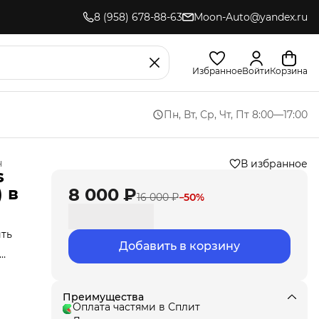
8 (958) 678-88-63
Moon-Auto@yandex.ru
Избранное
Войти
Корзина
Пн, Вт, Ср, Чт, Пт 8:00—17:00
н
В избранное
s
 в
8 000 ₽
16 000 ₽
−
50
%
ить
Добавить в корзину
Мы
ла
под
Преимущества
т
Оплата частями в Сплит