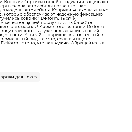
ону. Высокие бортики нашей продукции защищают
амеры салона автомобиля позволяют нам
ую модель автомобиля. Коврики не скользят и не
не, которые обеспечивают надежную фиксацию
лучились коврики Delform. Тысячи
ом качестве нашей продукции. Выбирайте
его автомобиля! Кроме того, коврики Delform -
 водители, которые уже пользовались нашей
надежности. А дизайн ковриков, выполненный в
ремиальный вид. Так что, если вы ищете
elform - это то, что вам нужно. Обращайтесь к
врики для Lexus