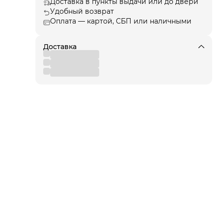
Доставка в пункты выдачи или до двери
Удобный возврат
Оплата — картой, СБП или наличными
ции
, а
Доставка
я!
для
 от
вы
,
 к