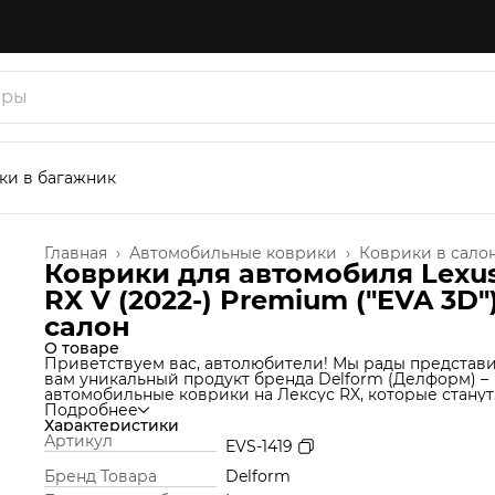
ки в багажник
Главная
›
Автомобильные коврики
›
Коврики в сало
Коврики для автомобиля Lexu
RX V (2022-) Premium ("EVA 3D")
cалон
О товаре
Приветствуем вас, автолюбители! Мы рады представ
вам уникальный продукт бренда Delform (Делформ) –
автомобильные коврики на Лексус RX, которые станут
незаменимым аксессуаром для вашего автомобиля. 
Подробнее
используем уникальную технологию производства,
Характеристики
которая позволяет нам создавать коврики из материа
Артикул
EVS-1419
термоэластопласт (ТЭП), который идеально подходит 
салон автомобиля и обеспечивает надежную защиту о
Бренд Товара
Delform
грязи и влаги. Но это еще не все! Продукт Delform