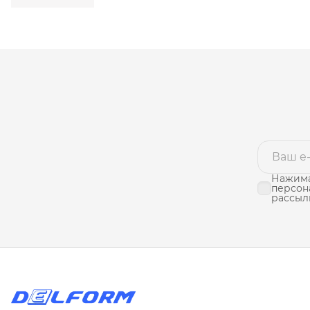
Нажима
персон
рассыл