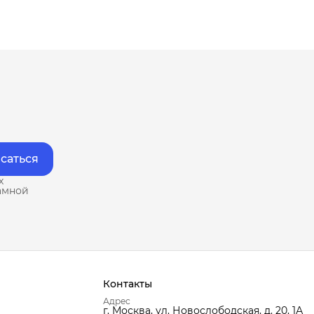
саться
х
амной
Контакты
Адрес
г. Москва, ул. Новослободская, д. 20, 1А