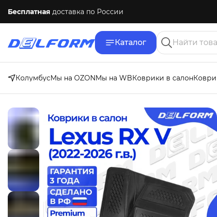
Бесплатная
доставка по России
Каталог
Колумбус
Мы на OZON
Мы на WB
Коврики в салон
Коври