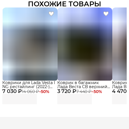
ПОХОЖИЕ ТОВАРЫ
Коврики для Lada Vesta I
Коврик в багажник
Коврик
NG рестайлинг (2022-)
Лада Веста СВ верхний
Лада Вес
7 030 ₽
Classic в cалон
3 720 ₽
(2015-23), Lada Vesta SW
4 470
Lada Ve
14 060 ₽
−
50
%
7 440 ₽
−
50
%
Cross / СВ Кросс,
Delform