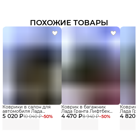
ПОХОЖИЕ ТОВАРЫ
Коврики в салон для
Коврик в багажник
Коврик
автомобиля Лада
Лада Гранта Лифтбек
Лада Гр
5 020 ₽
Калина, Лада Гранта,
4 470 ₽
(2011-25), Lada Granta
4 820
(2011-),
10 040 ₽
−
50
%
8 940 ₽
−
50
%
Датсун Ми-До, Он-До,
Эва, Ева Delform
standard