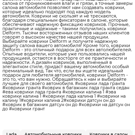
салона от проникновения влаги и грязи, а точные замеры
салона автомобиля позволяют нам создавать коврики,
которые идеально подходят под каждую модель
автомобиля. Коврики не скользят и не трескаются,
благодаря специальным фиксаторам в салоне, которые
обеспечивают надежную фиксацию ковриков. Прочные,
практичные и надежные – такими получились коврики
Delform. Тысячи восторженных отзывов наших клиентов
говорят о высоком качестве нашей продукции.
Выбирайте коврики Delform и получите надежную
защиту салона вашего автомобиля! Кроме того, коврики
Delform - это отличный подарок для всех автолюбителей.
Опытные водители, которые уже пользовались нашей
продукцией, остаются в восторге от ее практичности и
надежности. А дизайн ковриков, выполненный в
элегантном стиле, придаст вашему автомобилю особый
премиальный вид. Так что, если вы ищете идеальный
подарок для любителя автомобилей, коврики Delform -
это то, что вам нужно. Обращайтесь к нам и выбирайте
лучшее для своего автомобиля. #коврики лада гранта
#коврики гранта #коврик в багажник лада гранта седан
#ева коврики лада гранта #коврики калина 1 #эва
коврики калина 1 #коврики лада калина 1 #коврики на
калину 1#коврики калина 2#коврики датсун он до
#коврик в багажник датсун он до #коврики на датсун он
до #коврики грант
Lada
Автомобильные коврики
Коврики в салон