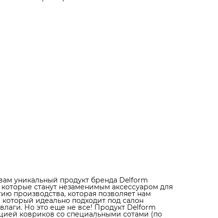
примеру eva), которые собирают грязь и не дают ей
разлиться по салону. Высокие бортики нашей продук
защищают пол салона от проникновения влаги и грязи
точные замеры салона автомобиля позволяют нам
создавать коврики, которые идеально подходят под
каждую модель автомобиля. Коврики не скользят и не
трескаются, благодаря специальным фиксаторам в
салоне, которые обеспечивают надежную фиксацию
ковриков. Прочные, практичные и надежные – такими
получились коврики Delform. Тысячи восторженных
отзывов наших клиентов говорят о высоком качестве
нашей продукции. Выбирайте коврики Delform и
получите надежную защиту салона вашего автомобил
Кроме того, коврики Delform - это отличный подарок 
всех автолюбителей. Опытные водители, которые уже
пользовались нашей продукцией, остаются в восторге
ее практичности и надежности. А дизайн ковриков,
выполненный в элегантном стиле, придаст вашему
автомобилю особый премиальный вид. Так что, если 
ищете идеальный подарок для любителя автомобилей
коврики Delform - это то, что вам нужно. Обращайтесь
нам и выбирайте лучшее для своего автомобиля.
вам уникальный продукт бренда Delform
 которые станут незаменимым аксессуаром для
ию производства, которая позволяет нам
, который идеально подходит под салон
лаги. Но это еще не все! Продукт Delform
кцией ковриков со специальными сотами (по