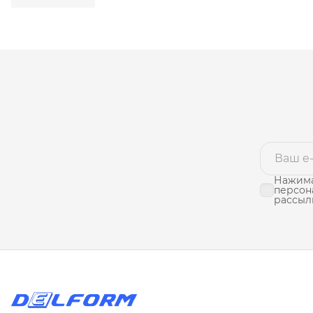
Нажима
персон
рассыл