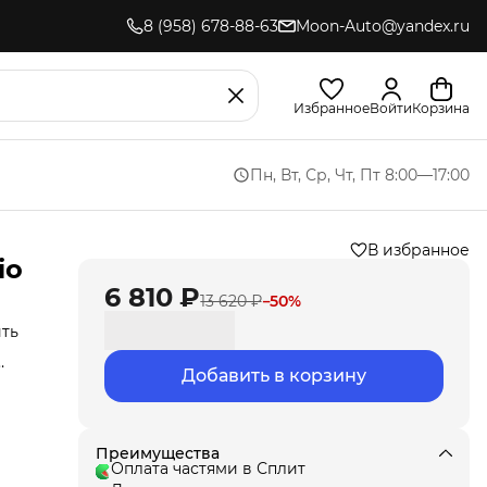
8 (958) 678-88-63
Moon-Auto@yandex.ru
Избранное
Войти
Корзина
Пн, Вт, Ср, Чт, Пт 8:00—17:00
В избранное
io
6 810 ₽
13 620 ₽
−
50
%
ить
Добавить в корзину
иля.
,
ла
под
т
Преимущества
Оплата частями в Сплит