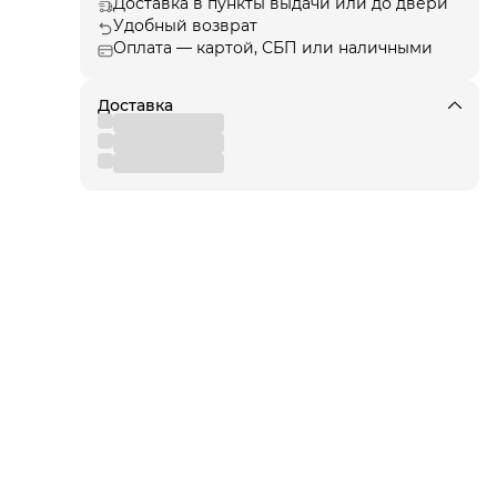
Доставка в пункты выдачи или до двери
Удобный возврат
ции
, а
Оплата — картой, СБП или наличными
Доставка
я!
для
 от
вы
,
 к