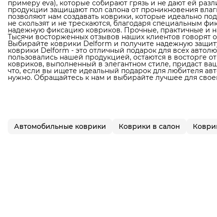
примеру eva), которые собирают грязь и не дают ей раз
продукции защищают пол салона от проникновения влаги
позволяют нам создавать коврики, которые идеально по
не скользят и не трескаются, благодаря специальным фи
надежную фиксацию ковриков. Прочные, практичные и н
Тысячи восторженных отзывов наших клиентов говорят о
Выбирайте коврики Delform и получите надежную защиту
коврики Delform - это отличный подарок для всех автол
пользовались нашей продукцией, остаются в восторге от
ковриков, выполненный в элегантном стиле, придаст в
что, если вы ищете идеальный подарок для любителя авто
нужно. Обращайтесь к нам и выбирайте лучшее для свое
Автомобильные коврики
Коврики в салон
Коврик