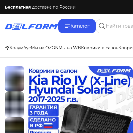
Бесплатная
доставка по России
Каталог
Колумбус
Мы на OZON
Мы на WB
Коврики в салон
Коври