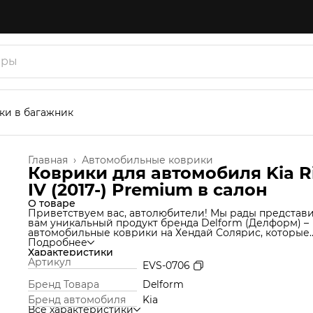
ки в багажник
Главная
›
Автомобильные коврики
Коврики для автомобиля Kia R
IV (2017-) Premium в cалон
О товаре
Приветствуем вас, автолюбители! Мы рады представ
вам уникальный продукт бренда Delform (Делформ) –
автомобильные коврики на Хендай Солярис, которые
станут незаменимым аксессуаром для вашего автомоб
Подробнее
Мы используем уникальную технологию производства
Характеристики
которая позволяет нам создавать коврики из материа
Артикул
EVS-0706
термоэластопласт (ТЭП), который идеально подходит 
салон автомобиля и обеспечивает надежную защиту о
Бренд Товара
Delform
грязи и влаги. Но это еще не все! Продукт Delform
Бренд автомобиля
Kia
включают в себя функции обычных ковров вместе с
Все характеристики
функцией ковриков со специальными сотами (по