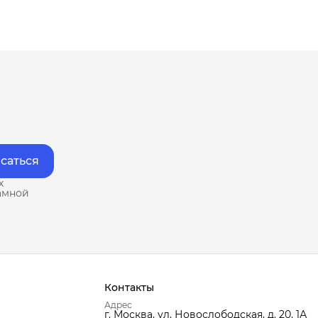
саться
х
амной
Контакты
Адрес
г. Москва, ул. Новослободская, д. 20, 1А