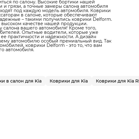
литься по салону. Высокие бортики нашей
 и грязи, а точные замеры салона автомобиля
дходят под каждую модель автомобиля. Коврики
ксаторам в салоне, которые обеспечивают
адежные – такими получились коврики Delform.
 высоком качестве нашей продукции.
 салона вашего автомобиля! Кроме того,
юбителей. Опытные водители, которые уже
 ее практичности и надежности. А дизайн
ашему автомобилю особый премиальный вид. Так
мобилей, коврики Delform - это то, что вам
го автомобиля.
и в салон для Kia
Коврики для Kia
Коврики для Kia R