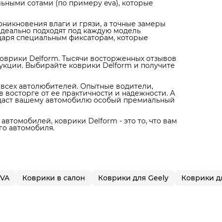
ьными сотами (по примеру eva), которые
никновения влаги и грязи, а точные замеры
идеально подходят под каждую модель
одаря специальным фиксаторам, которые
оврики Delform. Тысячи восторженных отзывов
укции. Выбирайте коврики Delform и получите
я всех автолюбителей. Опытные водители,
 восторге от ее практичности и надежности. А
идаст вашему автомобилю особый премиальный
автомобилей, коврики Delform - это то, что вам
го автомобиля.
EVA
Коврики в салон
Коврики для Geely
Коврики д