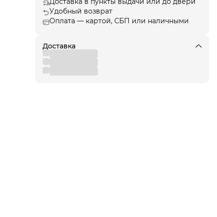
Доставка в пункты выдачи или до двери
Удобный возврат
Оплата — картой, СБП или наличными
ые
Доставка
сь
х
ии.
щиту
для
 от
еля