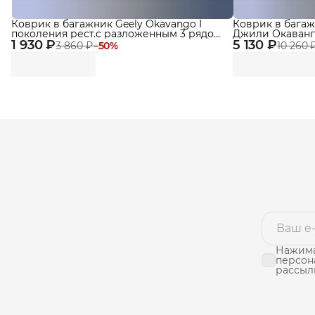
Коврик в багажник Geely Okavango I
Коврик в багаж
поколения рест.с разложенным 3 рядом
Джили Окаванго
1 930 ₽
(2023-) EVA 3D Premium
5 130 ₽
3D Premium
3 860 ₽
−
50
%
10 260 
Нажима
персон
рассыл