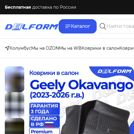
Бесплатная
доставка по России
Каталог
Колумбус
Мы на OZON
Мы на WB
Коврики в салон
Коври