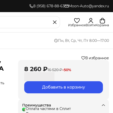
8 (958) 678-88-63
Moon-Auto@yandex.ru
Избранное
Войти
Корзина
Пн, Вт, Ср, Чт, Пт 8:00—17:00
В избранное
y
A
8 260 ₽
16 520 ₽
−
50
%
ить
Добавить в корзину
,
ла
под
Преимущества
Оплата частями в Сплит