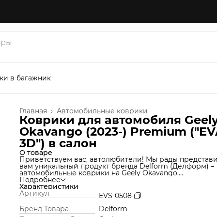
ки в багажник
Главная
›
Автомобильные коврики
Коврики для автомобиля Geel
Okavango (2023-) Premium ("EV
3D") в cалон
О товаре
Приветствуем вас, автолюбители! Мы рады представ
вам уникальный продукт бренда Delform (Делформ) –
автомобильные коврики на Geely Okavango.
Мы используем уникальную технологию производства
Подробнее
которая позволяет нам создавать коврики из материа
Характеристики
термоэластопласт (ТЭП), который идеально подходит 
Артикул
EVS-0508
Ваш автомобиль и обеспечивает надежную защиту от
грязи и влаги. Но это еще не все! Продукт Delform
Бренд Товара
Delform
включают в себя функции обычных ковров вместе с