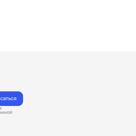
саться
х
амной