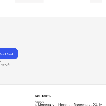
саться
х
амной
Контакты
Адрес
г. Москва, ул. Новослободская, д. 20, 1А