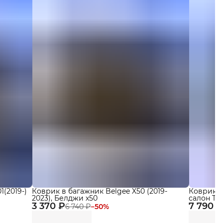
(2019-)
Коврик в багажник Belgee X50 (2019-
Коврики Ч
2023), Белджи х50
салон Tene
3 370 ₽
7 790 ₽
бортикам
6 740 ₽
−
50
%