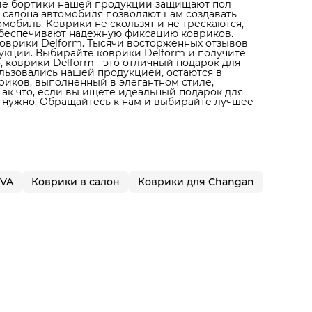
окие бортики нашей продукции защищают пол
ы салона автомобиля позволяют нам создавать
мобиль. Коврики не скользят и не трескаются,
обеспечивают надежную фиксацию ковриков.
оврики Delform. Тысячи восторженных отзывов
укции. Выбирайте коврики Delform и получите
 коврики Delform - это отличный подарок для
льзовались нашей продукцией, остаются в
вриков, выполненный в элегантном стиле,
ак что, если вы ищете идеальный подарок для
ам нужно. Обращайтесь к нам и выбирайте лучшее
EVA
Коврики в салон
Коврики для Changan