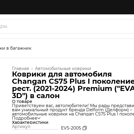
ки в багажник
Главная
›
Автомобильные коврики
Коврики для автомобиля
Changan CS75 Plus I поколени
рест. (2021-2024) Premium ("EV
3D") в cалон
О товаре
Приветствуем вас, автолюбители! Мы рады представ
вам уникальный продукт бренда Delform (Делформ) –
автомобильные коврики на Changan CS75 Plus I покол
рест. (2021-2024). Мы используем уникальную техноло
Подробнее
производства, которая позволяет нам создавать ковр
Характеристики
из материала термоэластопласт (ТЭП), который идеал
Артикул
EVS-2005
подходит под салон автомобиля и обеспечивает