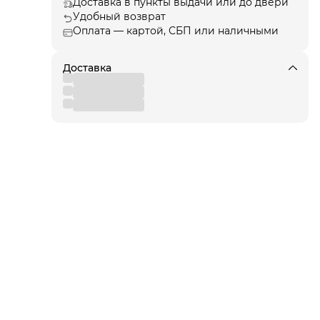
Доставка в пункты выдачи или до двери
Удобный возврат
и
Оплата — картой, СБП или наличными
лона
она
Доставка
ики,
 не
ую
е –
рики
ный
ся в
о,