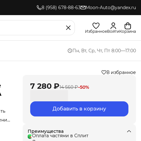
8 (958) 678-88-63
Moon-Auto@yandex.ru
Избранное
Войти
Корзина
Пн, Вт, Ср, Чт, Пт 8:00—17:00
В избранное
е
7 280 ₽
14 560 ₽
−
50
%
A
Добавить в корзину
ить
ение
гию
ики
Преимущества
ьно
Оплата частями в Сплит