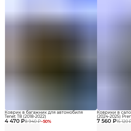
Коврик в багажник для автомобиля
Коврики в сало
Tenet T8 (2018-2022)
(2024-2025) Pr
4 470 ₽
7 560 ₽
Eva
8 940 ₽
−
50
%
15 120 