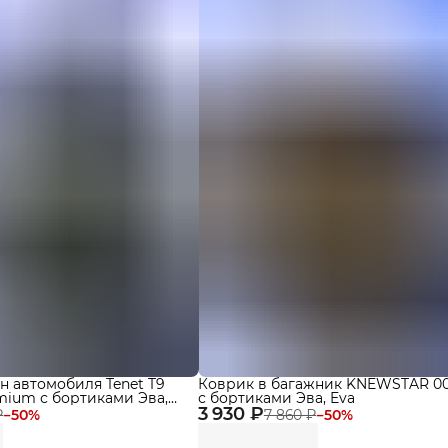
н автомобиля Tenet T9
Коврик в багажник KNEWSTAR 001
emium с бортиками Эва,
с бортиками Эва, Eva
3 930 ₽
₽
−
50
%
7 860 ₽
−
50
%