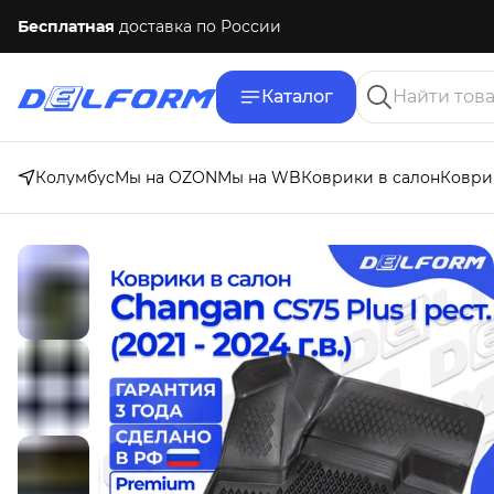
Бесплатная
доставка по России
Каталог
Колумбус
Мы на OZON
Мы на WB
Коврики в салон
Коври