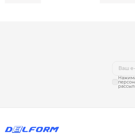
Нажима
персон
рассыл