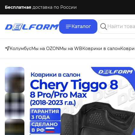
Бесплатная
доставка по России
Каталог
Колумбус
Мы на OZON
Мы на WB
Коврики в салон
Коври