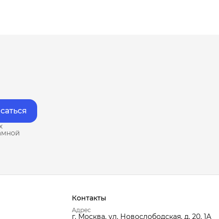
саться
х
амной
Контакты
Адрес
г. Москва, ул. Новослободская, д. 20, 1А