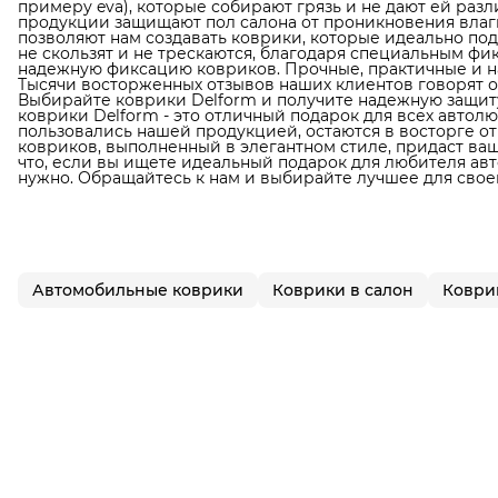
примеру eva), которые собирают грязь и не дают ей раз
продукции защищают пол салона от проникновения влаги
позволяют нам создавать коврики, которые идеально по
не скользят и не трескаются, благодаря специальным фи
надежную фиксацию ковриков. Прочные, практичные и н
Тысячи восторженных отзывов наших клиентов говорят о
Выбирайте коврики Delform и получите надежную защиту
коврики Delform - это отличный подарок для всех автол
пользовались нашей продукцией, остаются в восторге от
ковриков, выполненный в элегантном стиле, придаст в
что, если вы ищете идеальный подарок для любителя авто
нужно. Обращайтесь к нам и выбирайте лучшее для свое
Автомобильные коврики
Коврики в салон
Коврик