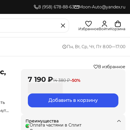
8 (958) 678-88-63
Moon-Auto@yandex.ru
Избранное
Войти
Корзина
Пн, Вт, Ср, Чт, Пт 8:00—17:00
В избранное
с,
7 190 ₽
14 380 ₽
−
50
%
Добавить в корзину
ить
нут
Мы
Преимущества
ла
Оплата частями в Сплит
под