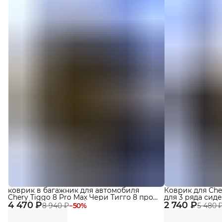
коврик в багажник для автомобиля
Коврик для Chery
Chery Tiggo 8 Pro Max Чери Тигго 8 про
для 3 ряда сид
4 470 ₽
макс / Chery Tiggo 8 / 8 Pro (2018-2022)
2 740 ₽
8 940 ₽
−
50
%
5 480 