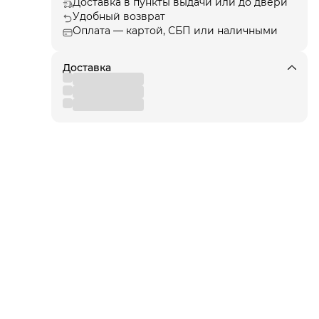
т
Доставка в пункты выдачи или до двери
Удобный возврат
Оплата — картой, СБП или наличными
ции
, а
Доставка
я!
для
 от
вы
,
 к