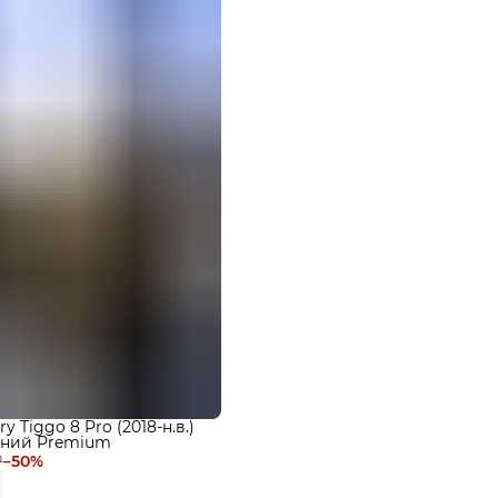
 Tiggo 8 Pro (2018-н.в.)
ений Premium
₽
−
50
%