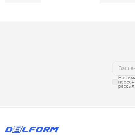
Нажима
персон
рассыл