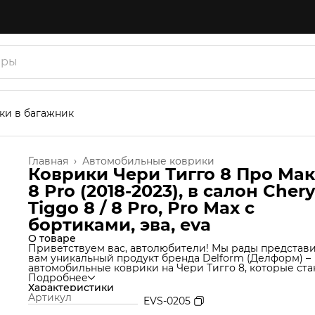
ки в багажник
Главная
›
Автомобильные коврики
Коврики Чери Тигго 8 Про Мак
8 Pro (2018-2023), в салон Chery
Tiggo 8 / 8 Pro, Pro Max с
бортиками, эва, eva
О товаре
Приветствуем вас, автолюбители! Мы рады представ
вам уникальный продукт бренда Delform (Делформ) –
автомобильные коврики на Чери Тигго 8, которые ста
незаменимым аксессуаром для вашего автомобиля. 
Подробнее
используем уникальную технологию производства,
Характеристики
которая позволяет нам создавать коврики из материа
Артикул
EVS-0205
термоэластопласт (ТЭП), который идеально подходит 