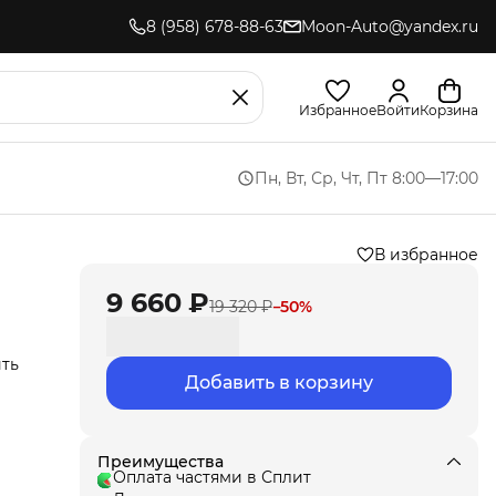
8 (958) 678-88-63
Moon-Auto@yandex.ru
Избранное
Войти
Корзина
Пн, Вт, Ср, Чт, Пт 8:00—17:00
В избранное
9 660 ₽
19 320 ₽
−
50
%
ить
Добавить в корзину
Мы
ла
под
Преимущества
т
Оплата частями в Сплит