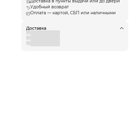
Доставка в пункты выдачи или до двери
Удобный возврат
Оплата — картой, СБП или наличными
ции
, а
Доставка
я!
для
 от
вы
,
 к