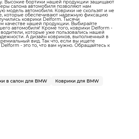
ону. Высокие бортики нашей продукции защищают
амеры салона автомобиля позволяют нам
ую модель автомобиля. Коврики не скользят и не
не, которые обеспечивают надежную фиксацию
лучились коврики Delform. Тысячи
ом качестве нашей продукции. Выбирайте
его автомобиля! Кроме того, коврики Delform -
 водители, которые уже пользовались нашей
надежности. А дизайн ковриков, выполненный в
ремиальный вид. Так что, если вы ищете
elform - это то, что вам нужно. Обращайтесь к
ки в салон для BMW
Коврики для BMW