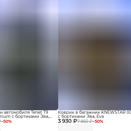
н автомобиля Tenet T9
Коврик в багажник KNEWSTAR 001
emium с бортиками Эва,
с бортиками Эва, Eva
3 930 ₽
₽
−
50
%
7 860 ₽
−
50
%