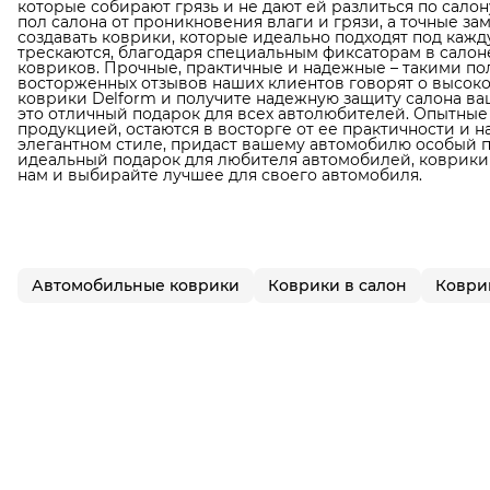
которые собирают грязь и не дают ей разлиться по сал
пол салона от проникновения влаги и грязи, а точные з
создавать коврики, которые идеально подходят под кажд
трескаются, благодаря специальным фиксаторам в сало
ковриков. Прочные, практичные и надежные – такими по
восторженных отзывов наших клиентов говорят о высок
коврики Delform и получите надежную защиту салона ваш
это отличный подарок для всех автолюбителей. Опытные
продукцией, остаются в восторге от ее практичности и 
элегантном стиле, придаст вашему автомобилю особый п
идеальный подарок для любителя автомобилей, коврики D
нам и выбирайте лучшее для своего автомобиля.
Автомобильные коврики
Коврики в салон
Коври