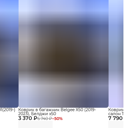
(2019-)
Коврик в багажник Belgee X50 (2019-
Коврики Ч
2023), Белджи х50
салон Tene
3 370 ₽
7 790 ₽
бортикам
6 740 ₽
−
50
%