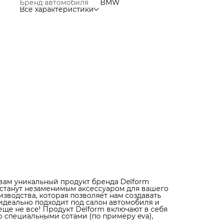
Бренд автомобиля
BMW
включают в себя функции обычных ковров вместе с
Все характеристики
функцией ковриков со специальными сотами (по
примеру eva), которые собирают грязь и не дают ей
разлиться по салону. Высокие бортики нашей продук
защищают пол салона от проникновения влаги и грязи
точные замеры салона автомобиля позволяют нам
создавать коврики, которые идеально подходят под
каждую модель автомобиля. Коврики не скользят и не
трескаются, благодаря специальным фиксаторам в
салоне, которые обеспечивают надежную фиксацию
ковриков. Прочные, практичные и надежные – такими
получились коврики Delform. Тысячи восторженных
отзывов наших клиентов говорят о высоком качестве
нашей продукции. Выбирайте коврики Delform и
получите надежную защиту салона вашего автомобил
Кроме того, коврики Delform - это отличный подарок 
всех автолюбителей. Опытные водители, которые уже
пользовались нашей продукцией, остаются в восторге
ее практичности и надежности. А дизайн ковриков,
выполненный в элегантном стиле, придаст вашему
автомобилю особый премиальный вид. Так что, если 
ищете идеальный подарок для любителя автомобилей
коврики Delform - это то, что вам нужно. Обращайтесь
нам и выбирайте лучшее для своего автомобиля.
вам уникальный продукт бренда Delform
 станут незаменимым аксессуаром для вашего
зводства, которая позволяет нам создавать
идеально подходит под салон автомобиля и
еще не все! Продукт Delform включают в себя
 специальными сотами (по примеру eva),