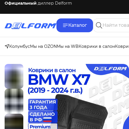
Бесплатная
доставка по России
Каталог
Колумбус
Мы на OZON
Мы на WB
Коврики в салон
Коври