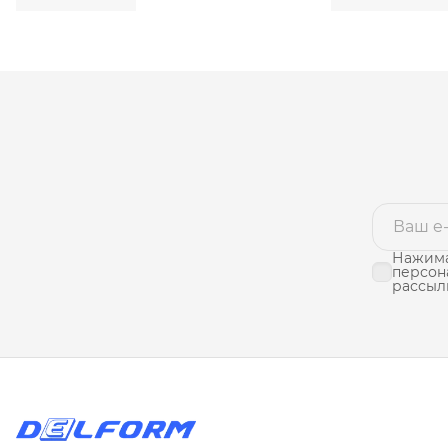
Нажима
персон
рассыл