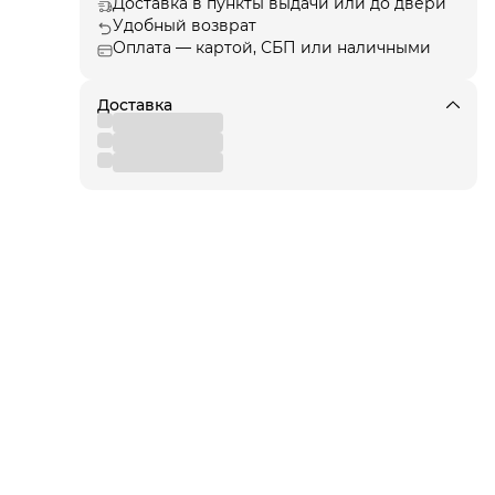
Доставка в пункты выдачи или до двери
лаги
Удобный возврат
Оплата — картой, СБП или наличными
орые
е,
и
Доставка
ов
щиту
ией,
. А
вам
е
к