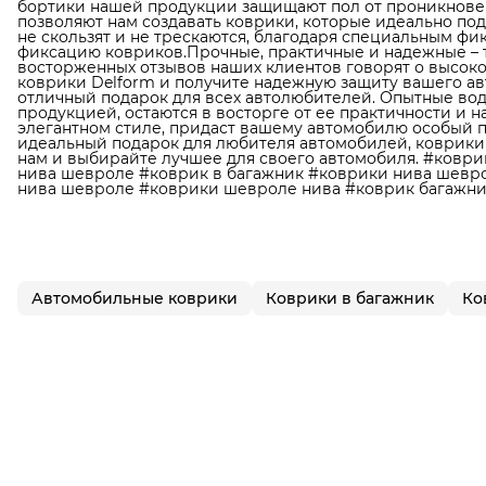
бортики нашей продукции защищают пол от проникновен
позволяют нам создавать коврики, которые идеально по
не скользят и не трескаются, благодаря специальным ф
фиксацию ковриков.Прочные, практичные и надежные – 
восторженных отзывов наших клиентов говорят о высок
коврики Delform и получите надежную защиту вашего авт
отличный подарок для всех автолюбителей. Опытные во
продукцией, остаются в восторге от ее практичности и 
элегантном стиле, придаст вашему автомобилю особый п
идеальный подарок для любителя автомобилей, коврики D
нам и выбирайте лучшее для своего автомобиля. #коври
нива шевроле #коврик в багажник #коврики нива шевр
нива шевроле #коврики шевроле нива #коврик багажни
Автомобильные коврики
Коврики в багажник
Ко