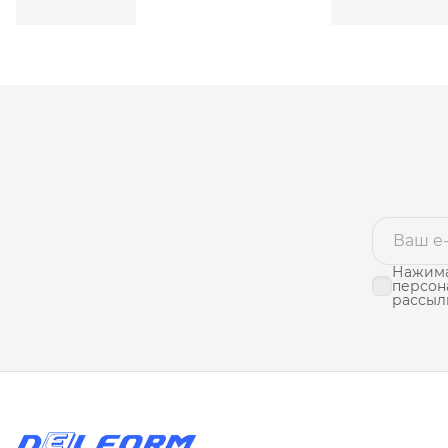
Нажима
персон
рассыл