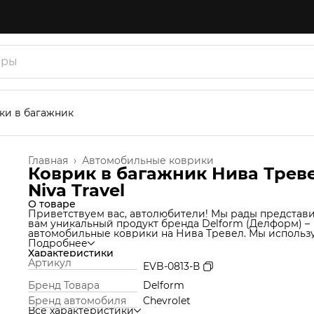
ки в багажник
Главная
›
Автомобильные коврики
Коврик в багажник Нива Трев
Niva Travel
О товаре
Приветствуем вас, автолюбители! Мы рады представ
вам уникальный продукт бренда Delform (Делформ) –
автомобильные коврики на Нива Тревел. Мы использ
уникальную технологию производства, которая позво
Подробнее
нам создавать коврики из материала термоэластопла
Характеристики
(ТЭП), который идеально подходит под Ваш автомобил
Артикул
EVB-0813-В
обеспечивает надежную защиту от грязи и влаги. Но э
еще не все! Продукт Delform включают в себя функци
Бренд Товара
Delform
обычных ковров вместе с функцией ковриков со
Бренд автомобиля
Chevrolet
специальными сотами (по примеру eva), которые
Все характеристики
собирают грязь и не дают ей разлиться.Высокие борт