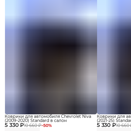
Коврики для автомобиля Chevrolet Niva
Коврики для ав
(2009-2020) Standard в cалон
(2021-25) Standa
5 330 ₽
5 330 ₽
10 660 ₽
−
50
%
10 660 