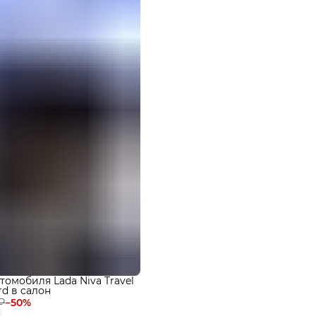
томобиля Lada Niva Travel
rd в cалон
₽
−
50
%