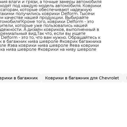
ия влаги и грязи, а точные замеры автомобиля
дходят под каждую модель автомобиля. Коврики
иксаторам, которые обеспечивают надежную
такими получились коврики Delform. Тысячи
ом качестве нашей продукции. Выбирайте
омобиля!Кроме того, коврики Delform - это
дители, которые уже пользовались нашей
надежности. А дизайн ковриков, выполненный в
ремиальный вид.Так что, если вы ищете
elform - это то, что вам нужно. Обращайтесь к
к в багажник нива шевроле #коврик багажника
оле #эва коврики нива шевроле #ева коврики
ка нива шевроле #коврики на ниву шевроле
врики в багажник
Коврики в багажник для Chevrolet