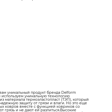
нашей продукции защищают пол от проникновения в
и грязи, а точные замеры автомобиля позволяют нам
создавать коврики, которые идеально подходят под
каждую модель автомобиля. Коврики не скользят и не
трескаются, благодаря специальным фиксаторам, кот
обеспечивают надежную фиксацию ковриков.Прочны
практичные и надежные – такими получились коврик
Delform. Тысячи восторженных отзывов наших клиент
говорят о высоком качестве нашей продукции.
Выбирайте коврики Delform и получите надежную за
вашего автомобиля!Кроме того, коврики Delform - это
отличный подарок для всех автолюбителей. Опытные
водители, которые уже пользовались нашей продукц
остаются в восторге от ее практичности и надежности
дизайн ковриков, выполненный в элегантном стиле,
придаст вашему автомобилю особый премиальный
вид.Так что, если вы ищете идеальный подарок для
любителя автомобилей, коврики Delform - это то, что 
нужно. Обращайтесь к нам и выбирайте лучшее для
своего автомобиля. #коврик в багажник нива шеврол
#коврик багажника нива шевроле #коврик в багажни
#коврики нива шевроле #эва коврики нива шевроле
#ева коврики нива шевроле #коврики шевроле нива
#коврик багажника нива шевроле #коврики на ниву
шевроле
вам уникальный продукт бренда Delform
ы используем уникальную технологию
 из материала термоэластопласт (ТЭП), который
адежную защиту от грязи и влаги. Но это еще
ных ковров вместе с функцией ковриков со
т грязь и не дают ей разлиться.Высокие