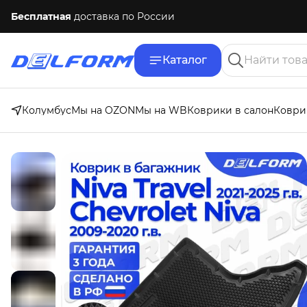
Бесплатная
доставка по России
Каталог
Колумбус
Мы на OZON
Мы на WB
Коврики в салон
Коври