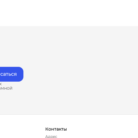
саться
х
амной
Контакты
Адрес