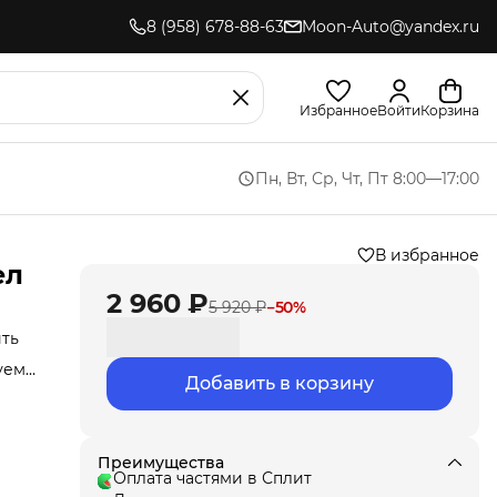
8 (958) 678-88-63
Moon-Auto@yandex.ru
Избранное
Войти
Корзина
Пн, Вт, Ср, Чт, Пт 8:00—17:00
В избранное
ел
2 960 ₽
5 920 ₽
−
50
%
ить
уем
Добавить в корзину
ляет
ст
ь и
то
и
Преимущества
Оплата частями в Сплит
ики