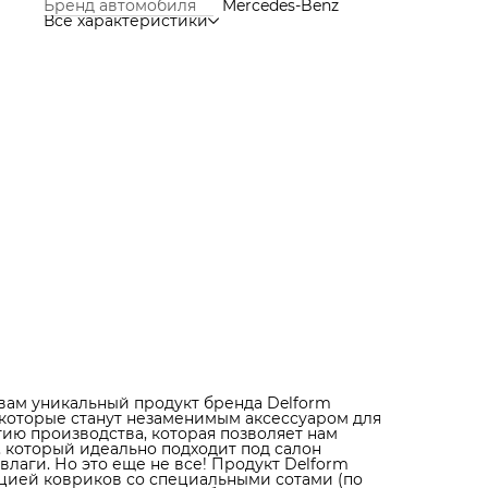
Бренд автомобиля
Mercedes-Benz
включают в себя функции обычных ковров вместе с
Все характеристики
функцией ковриков со специальными сотами (по
примеру eva), которые собирают грязь и не дают ей
разлиться по салону. Высокие бортики нашей продук
защищают пол салона от проникновения влаги и грязи
точные замеры салона автомобиля позволяют нам
создавать коврики, которые идеально подходят под
каждую модель автомобиля. Коврики не скользят и не
трескаются, благодаря специальным фиксаторам в
салоне, которые обеспечивают надежную фиксацию
ковриков. Прочные, практичные и надежные – такими
получились коврики Delform. Тысячи восторженных
отзывов наших клиентов говорят о высоком качестве
нашей продукции. Выбирайте коврики Delform и
получите надежную защиту салона вашего автомобил
Кроме того, коврики Delform - это отличный подарок 
всех автолюбителей. Опытные водители, которые уже
пользовались нашей продукцией, остаются в восторге
ее практичности и надежности. А дизайн ковриков,
выполненный в элегантном стиле, придаст вашему
автомобилю особый премиальный вид. Так что, если 
ищете идеальный подарок для любителя автомобилей
коврики Delform - это то, что вам нужно. Обращайтесь
нам и выбирайте лучшее для своего автомобиля.
вам уникальный продукт бренда Delform
 которые станут незаменимым аксессуаром для
ию производства, которая позволяет нам
, который идеально подходит под салон
лаги. Но это еще не все! Продукт Delform
кцией ковриков со специальными сотами (по