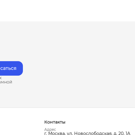
саться
х
амной
Контакты
Адрес
г. Москва, ул. Новослободская, д. 20, 1А