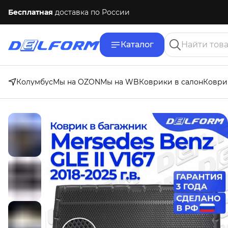
Бесплатная
доставка по России
Каталог
Колумбус
Мы на OZON
Мы на WB
Коврики в салон
Коври