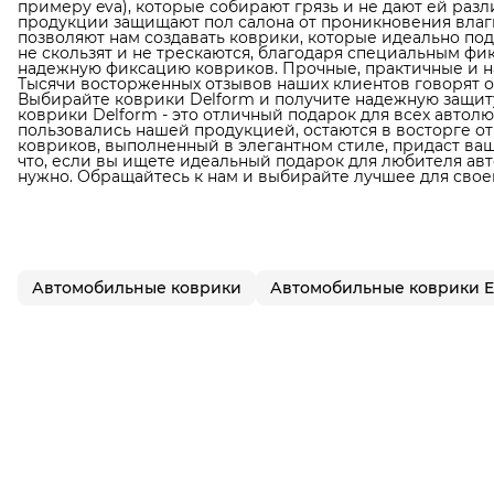
примеру eva), которые собирают грязь и не дают ей раз
продукции защищают пол салона от проникновения влаги
позволяют нам создавать коврики, которые идеально по
не скользят и не трескаются, благодаря специальным фи
надежную фиксацию ковриков. Прочные, практичные и н
Тысячи восторженных отзывов наших клиентов говорят о
Выбирайте коврики Delform и получите надежную защиту
коврики Delform - это отличный подарок для всех автол
пользовались нашей продукцией, остаются в восторге от
ковриков, выполненный в элегантном стиле, придаст в
что, если вы ищете идеальный подарок для любителя авто
нужно. Обращайтесь к нам и выбирайте лучшее для свое
Автомобильные коврики
Автомобильные коврики 