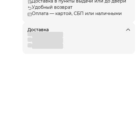
Доставка в пункты выдачи или до двери
Удобный возврат
Оплата — картой, СБП или наличными
ции
, а
Доставка
я!
для
 от
вы
,
 к