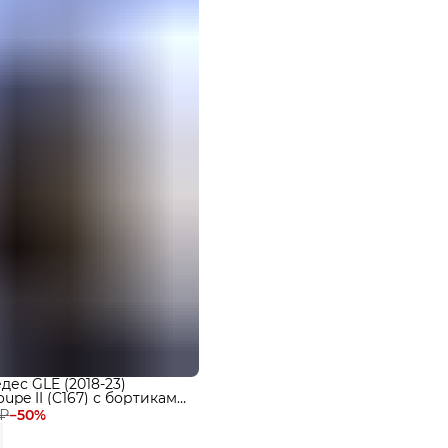
ес GLE (2018-23)
upe II (C167) с бортиками,
 ₽
−
50
%