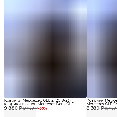
Коврики Мерседес GLE 2 (2018-23)
Коврики Мерсед
коврики в салон Mercedes Benz GLE
Mercedes GLE Co
9 880 ₽
(C167) с бортиками, эва, eva
8 380 ₽
эва, eva
19 760 ₽
−
50
%
16 760