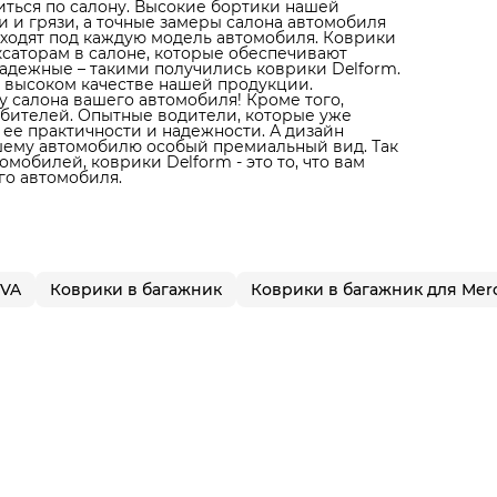
литься по салону. Высокие бортики нашей
 и грязи, а точные замеры салона автомобиля
дходят под каждую модель автомобиля. Коврики
ксаторам в салоне, которые обеспечивают
адежные – такими получились коврики Delform.
 высоком качестве нашей продукции.
 салона вашего автомобиля! Кроме того,
юбителей. Опытные водители, которые уже
 ее практичности и надежности. А дизайн
ашему автомобилю особый премиальный вид. Так
мобилей, коврики Delform - это то, что вам
го автомобиля.
EVA
Коврики в багажник