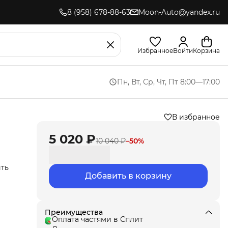
8 (958) 678-88-63
Moon-Auto@yandex.ru
Избранное
Войти
Корзина
Пн, Вт, Ср, Чт, Пт 8:00—17:00
В избранное
5 020 ₽
10 040 ₽
−
50
%
ить
Добавить в корзину
иля.
,
ла
под
Преимущества
т
Оплата частями в Сплит