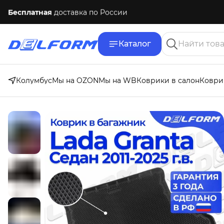
Бесплатная
доставка по России
Каталог
Колумбус
Мы на OZON
Мы на WB
Коврики в салон
Коври