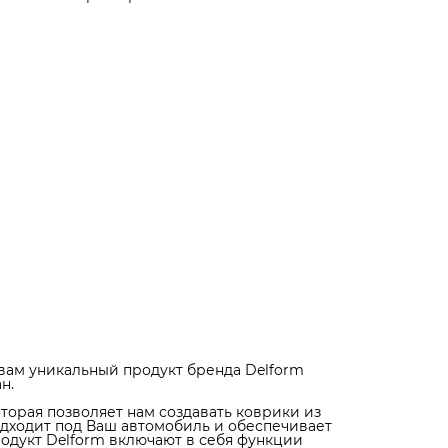
разлиться.
Высокие бортики нашей продукции защищают пол от
проникновения влаги и грязи, а точные замеры
автомобиля позволяют нам создавать коврики, котор
идеально подходят под каждую модель автомобиля.
Коврики не скользят и не трескаются, благодаря
специальным фиксаторам, которые обеспечивают
надежную фиксацию ковриков.
Прочные, практичные и надежные – такими получили
коврики Delform. Тысячи восторженных отзывов наши
клиентов говорят о высоком качестве нашей продукц
Выбирайте коврики Delform и получите надежную за
вашего автомобиля!
Кроме того, коврики Delform - это отличный подарок 
всех автолюбителей. Опытные водители, которые уже
пользовались нашей продукцией, остаются в восторге
ее практичности и надежности. А дизайн ковриков,
выполненный в элегантном стиле, придаст вашему
автомобилю особый премиальный вид.
Так что, если вы ищете идеальный подарок для любит
автомобилей, коврики Delform - это то, что вам нужно.
Обращайтесь к нам и выбирайте лучшее для своего
автомобиля.
вам уникальный продукт бренда Delform
н.
торая позволяет нам создавать коврики из
одходит под Ваш автомобиль и обеспечивает
родукт Delform включают в себя функции