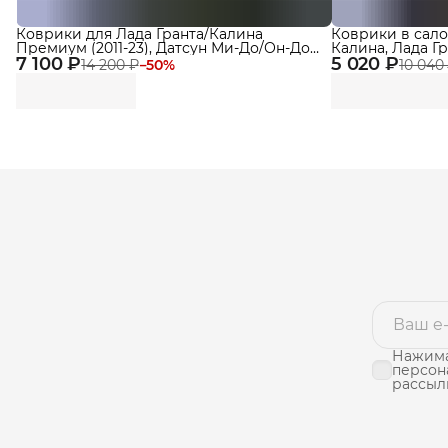
Коврики для Лада Гранта/Калина
Коврики в сало
Премиум (2011-23), Датсун Ми-До/Он-До
Калина, Лада Гр
7 100 ₽
(2014-23) в салон с бортиками, эва, eva
5 020 ₽
До, Эва, Ева De
14 200 ₽
−
50
%
10 040
Нажима
персон
рассыл