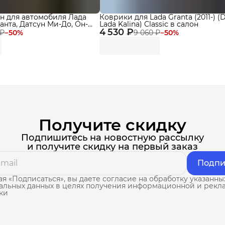
н для автомобиля Лада
Коврики для Lada Granta (2011-) (
анта, Датсун Ми-До, Он-
Lada Kalina) Classic в cалон
lform standard
4 530 ₽
 ₽
−
50
%
9 060 ₽
−
50
%
Получите скидку
Подпишитесь на новостную рассылку
и получите скидку на первый заказ
Подпи
я «Подписаться», вы даете согласие на обработку указанны
альных данных в целях получения информационной и рекл
ки