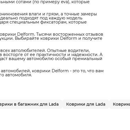
ьными сотами (по примеру eva), которые
никновения влаги и грязи, а точные замеры
идеально подходят под каждую модель
одаря специальным фиксаторам, которые
оврики Delform. Тысячи восторженных отзывов
укции. Выбирайте коврики Delform и получите
я всех автолюбителей. Опытные водители,
 восторге от ее практичности и надежности. А
идаст вашему автомобилю особый премиальный
автомобилей, коврики Delform - это то, что вам
го автомобиля.
врики в багажник для Lada
Коврики для Lada
Коврики