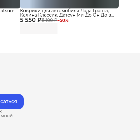
Datsun-
Коврики для автомобиля Лада Гранта,
Калина Классик, Датсун Ми-До Он-До в
5 550 ₽
машину Granta
11 100 ₽
−
50
%
саться
х
амной