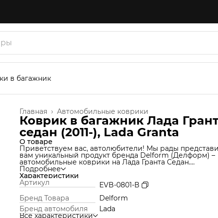
ки в багажник
Главная
›
Автомобильные коврики
Коврик в багажник Лада Гран
седан (2011-), Lada Granta
О товаре
Приветствуем вас, автолюбители! Мы рады представ
вам уникальный продукт бренда Delform (Делформ) –
автомобильные коврики на Лада Гранта Седан.
Мы используем уникальную технологию производства
Подробнее
которая позволяет нам создавать коврики из материа
Характеристики
термоэластопласт (ТЭП), который идеально подходит 
Артикул
EVB-0801-В
Ваш автомобиль и обеспечивает надежную защиту от
грязи и влаги. Но это еще не все! Продукт Delform
Бренд Товара
Delform
включают в себя функции обычных ковров вместе с
Бренд автомобиля
Lada
функцией ковриков со специальными сотами (по
Все характеристики
примеру eva), которые собирают грязь и не дают ей