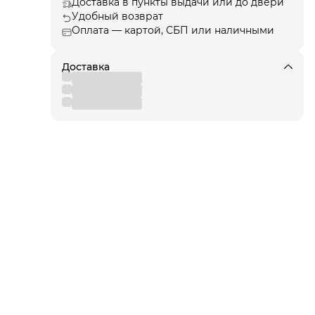
Доставка в пункты выдачи или до двери
Удобный возврат
Оплата — картой, СБП или наличными
ые
Доставка
сь
х
ии.
щиту
для
 от
еля