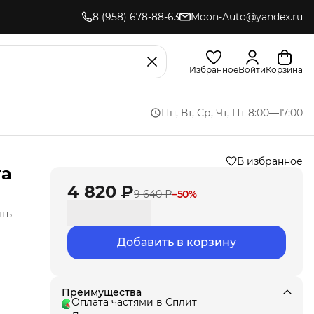
8 (958) 678-88-63
Moon-Auto@yandex.ru
Избранное
Войти
Корзина
Пн, Вт, Ср, Чт, Пт 8:00—17:00
В избранное
та
4 820 ₽
9 640 ₽
−
50
%
ить
Добавить в корзину
,
ла
под
Преимущества
Оплата частями в Сплит