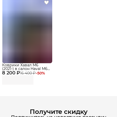
Коврики Хавал М6
(2021-) в cалон Haval M6
8 200 ₽
с бортиками Эва, Eva
16 400 ₽
−
50
%
Получите скидку