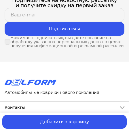
Подпишитесь на новостную рассылку
и получите скидку на первый заказ
Подписаться
Нажимая «Подписаться», вы даете согласие на
обработку указанных персональных данных в целях
получения информационной и рекламной рассылки
Автомобильные коврики нового поколения
Контакты
Адрес
г. Москва, ул. Новослободская, д. 20, 1А
Добавить в корзину
ⓒ ИП Третьякова Т.А.
Оплата и Доставка
Правила возврат
Телефон
8 (958) 678-88-63