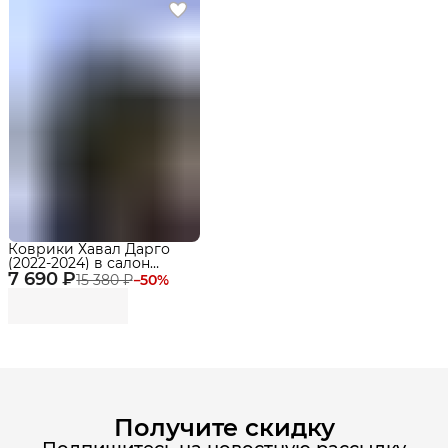
Коврики Хавал Дарго
(2022-2024) в салон
7 690 ₽
Haval Dargo с
15 380 ₽
−
50
%
бортиками, эва, eva
Получите скидку