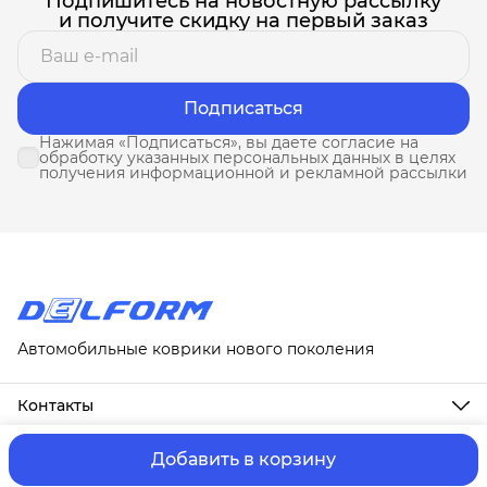
Подпишитесь на новостную рассылку
и получите скидку на первый заказ
Подписаться
Нажимая «Подписаться», вы даете согласие на
обработку указанных персональных данных в целях
получения информационной и рекламной рассылки
Автомобильные коврики нового поколения
Контакты
Адрес
г. Москва, ул. Новослободская, д. 20, 1А
Добавить в корзину
ⓒ ИП Третьякова Т.А.
Оплата и Доставка
Правила возврат
Телефон
8 (958) 678-88-63