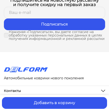
Подпишитесь на новостную рассылку
и получите скидку на первый заказ
Подписаться
Нажимая «Подписаться», вы даете согласие на
обработку указанных персональных данных в целях
получения информационной и рекламной рассылки
Автомобильные коврики нового поколения
Контакты
Адрес
г. Москва, ул. Новослободская, д. 20, 1А
Добавить в корзину
ⓒ ИП Третьякова Т.А.
Оплата и Доставка
Правила возврат
Телефон
8 (958) 678-88-63