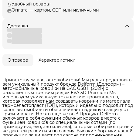
Удобный возврат
Оплата — картой, СБП или наличными
Доставка
О товаре
Характеристики
Приветствуем вас, автолюбители! Мы рады представить
вам уникальный продукт бренда Delform (Делформ) –
автомобильные коврики на GAC GS8 II (2021-) с
разложенным третьим рядом EVA 3D Premium Мы
используем уникальную технологию производства,
которая позволяет нам создавать коврики из материала
термоэластопласт (ТЭП), который идеально подходит под
салон автомобиля и обеспечивает надежную защиту от
грязи и влаги. Но это еще не все! Продукт Delform
включают в себя функции обычных ковров вместе с
функцией ковриков со специальными сотами (по
примеру eva, evo, эво или эва), которые собирают грязь и
не дают ей разлиться по салону. Высокие бортики нашей
продукции защищают пол салона от проникновения