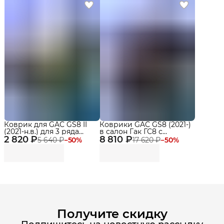
Коврик для GAC GS8 II
Коврики GAC GS8 (2021-)
(2021-н.в.) для 3 ряда
в салон Гак ГС8 с
2 820 ₽
сидений Premium
8 810 ₽
бортиками, эва, eva
5 640 ₽
−
50
%
17 620 ₽
−
50
%
Получите скидку