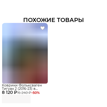
ПОХОЖИЕ ТОВАРЫ
Коврики Фольксваген
Тигуан 2 (2016-23) в
8 120 ₽
салон Volkswagen Tiguan
16 240 ₽
−
50
%
2 с бортиками, эва, eva
Delform