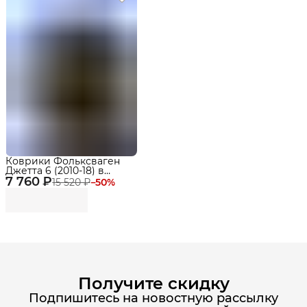
Коврики Фольксваген
Джетта 6 (2010-18) в
7 760 ₽
салон Volkswagen с
15 520 ₽
−
50
%
бортиками, эва, eva
Получите скидку
Подпишитесь на новостную рассылку