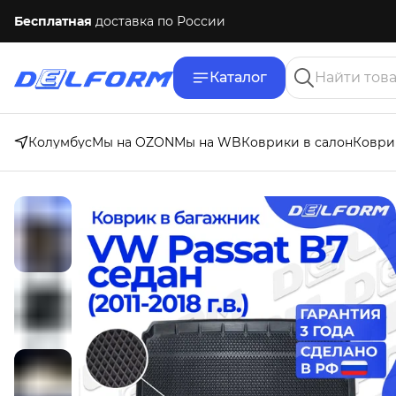
Бесплатная
доставка по России
Каталог
Колумбус
Мы на OZON
Мы на WB
Коврики в салон
Коври