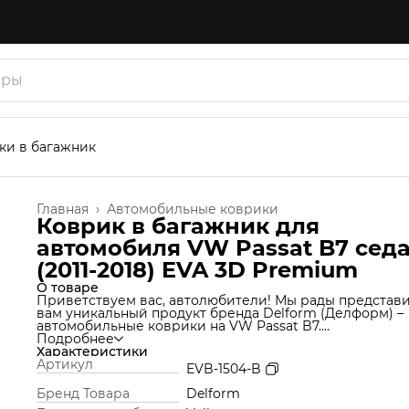
ки в багажник
Главная
›
Автомобильные коврики
Коврик в багажник для
автомобиля VW Passat B7 сед
(2011-2018) EVA 3D Premium
О товаре
Приветствуем вас, автолюбители! Мы рады представ
вам уникальный продукт бренда Delform (Делформ) –
автомобильные коврики на VW Passat B7.
Мы используем уникальную технологию производства
Подробнее
которая позволяет нам создавать коврики из материа
Характеристики
термоэластопласт (ТЭП), который идеально подходит 
Артикул
EVB-1504-B
Ваш автомобиль и обеспечивает надежную защиту от
грязи и влаги. Но это еще не все! Продукт Delform
Бренд Товара
Delform
включают в себя функции обычных ковров вместе с