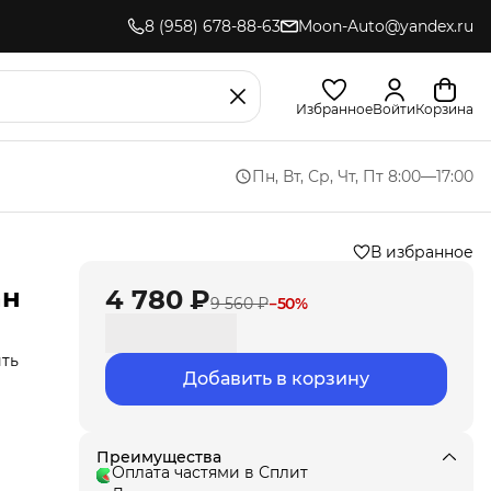
8 (958) 678-88-63
Moon-Auto@yandex.ru
Избранное
Войти
Корзина
Пн, Вт, Ср, Чт, Пт 8:00—17:00
В избранное
ан
4 780 ₽
9 560 ₽
−
50
%
ить
Добавить в корзину
,
ла
под
Преимущества
Оплата частями в Сплит