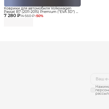
Коврики для автомобиля Volkswagen
Passat B7 (2011-2015) Premium ("EVA 3D") в
7 280 ₽
cалон
14 560 ₽
−
50
%
Нажима
персон
рассыл