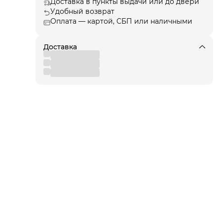
Доставка в пункты выдачи или до двери
Удобный возврат
Оплата — картой, СБП или наличными
ые
Доставка
сь
х
ии.
щиту
для
 от
еля