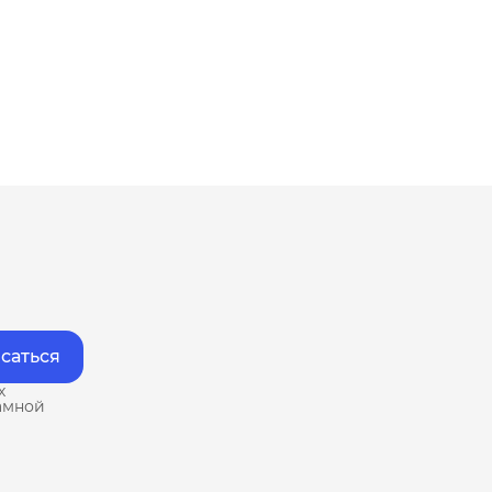
саться
х
амной