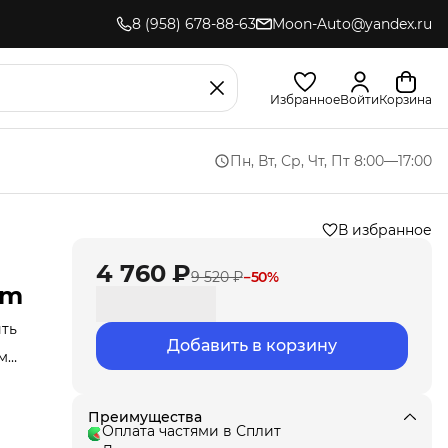
8 (958) 678-88-63
Moon-Auto@yandex.ru
Избранное
Войти
Корзина
Пн, Вт, Ср, Чт, Пт 8:00—17:00
В избранное
4 760 ₽
9 520 ₽
−
50
%
um
ить
Добавить в корзину
м
ляет
ст
иля
 это
Преимущества
и
Оплата частями в Сплит