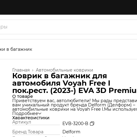
ки в багажник
Главная
›
Автомобильные коврики
Коврик в багажник для
автомобиля Voyah Free I
пок.рест. (2023-) EVA 3D Premi
О товаре
Приветствуем вас, автолюбители! Мы рады представ
вам уникальный продукт бренда Delform (Делформ) –
автомобильные коврики на Voyah Free I.
Мы используе
уникальную технологию производства, которая позво
Подробнее
нам создавать коврики из материала термоэластопла
Характеристики
(ТЭП), который идеально подходит под салон автомоб
Артикул
EVB-3200-B
и обеспечивает надежную защиту от грязи и влаги. Но
еще не все! Продукт Delform включают в себя функци
Бренд Товара
Delform
обычных ковров вместе с функцией ковриков со