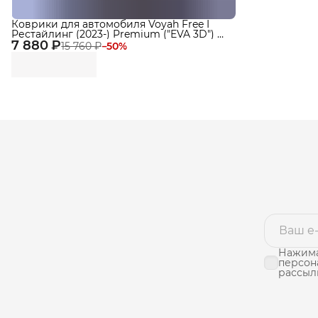
Коврики для автомобиля Voyah Free I
Рестайлинг (2023-) Premium ("EVA 3D") в
7 880 ₽
cалон
15 760 ₽
−
50
%
Нажима
персон
рассыл