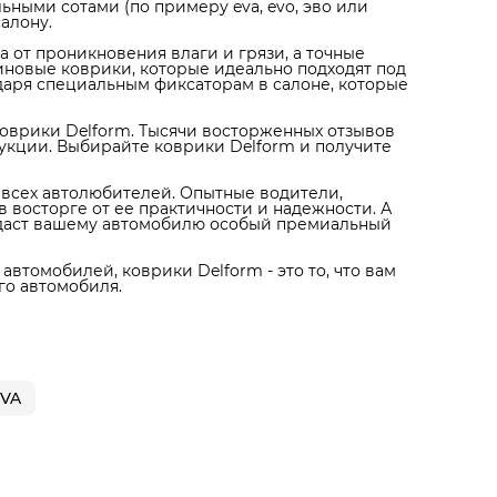
ными сотами (по примеру eva, evo, эво или
салону.
от проникновения влаги и грязи, а точные
иновые коврики, которые идеально подходят под
одаря специальным фиксаторам в салоне, которые
оврики Delform. Тысячи восторженных отзывов
укции. Выбирайте коврики Delform и получите
я всех автолюбителей. Опытные водители,
 восторге от ее практичности и надежности. А
идаст вашему автомобилю особый премиальный
автомобилей, коврики Delform - это то, что вам
го автомобиля.
EVA