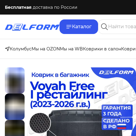
Бесплатная
доставка по России
Каталог
Колумбус
Мы на OZON
Мы на WB
Коврики в салон
Коври