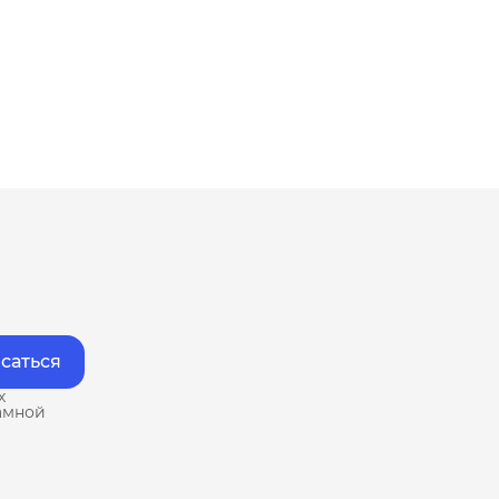
саться
х
амной