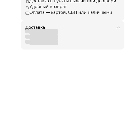
Доставка в пункты выдачи или до двери
а),
Удобный возврат
 пол
Оплата — картой, СБП или наличными
еры
ые
Доставка
е,
и
ов
щиту
rm -
ные
ией,
. А
вам