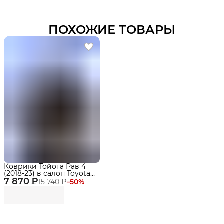
ПОХОЖИЕ ТОВАРЫ
Коврики Тойота Рав 4
(2018-23) в салон Toyota
7 870 ₽
(XA50) АКПП с
15 740 ₽
−
50
%
бортиками, эва, eva