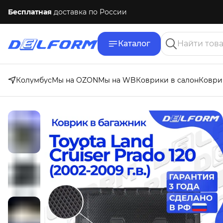
Бесплатная
доставка по России
Каталог
Колумбус
Мы на OZON
Мы на WB
Коврики в салон
Коври