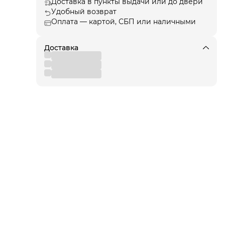
Доставка в пункты выдачи или до двери
Удобный возврат
Оплата — картой, СБП или наличными
Доставка
ые
сь
х
ии.
щиту
для
 от
еля