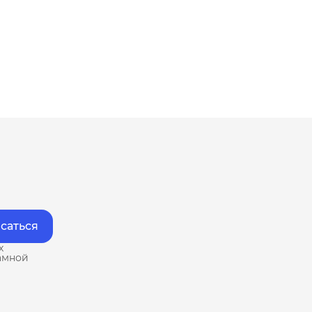
саться
х
амной