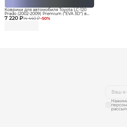
Коврики для автомобиля Toyota LC-120
Prado (2002-2009) Premium ("EVA 3D") в
7 220 ₽
cалон
14 440 ₽
−
50
%
Нажима
персон
рассыл