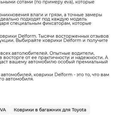
ьными сотами (по примеру eva), которые
никновения влаги и грязи, а точные замеры
идеально подходят под каждую модель
одаря специальным фиксаторам, которые
оврики Delform. Тысячи восторженных отзывов
укции. Выбирайте коврики Delform и получите
я всех автолюбителей. Опытные водители,
 восторге от ее практичности и надежности. А
идаст вашему автомобилю особый премиальный
автомобилей, коврики Delform - это то, что вам
го автомобиля.
EVA
Коврики в багажник для Toyota