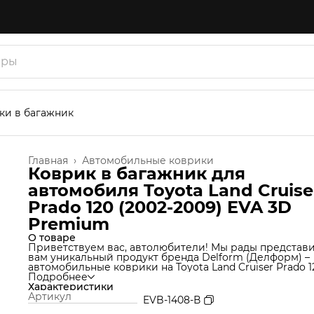
ки в багажник
Главная
›
Автомобильные коврики
Коврик в багажник для
автомобиля Toyota Land Cruise
Prado 120 (2002-2009) EVA 3D
Premium
О товаре
Приветствуем вас, автолюбители! Мы рады представ
вам уникальный продукт бренда Delform (Делформ) –
автомобильные коврики на Toyota Land Cruiser Prado 1
Мы используем уникальную технологию производства
Подробнее
которая позволяет нам создавать коврики из материа
Характеристики
термоэластопласт (ТЭП), который идеально подходит 
Артикул
EVB-1408-В
Ваш автомобиль и обеспечивает надежную защиту от