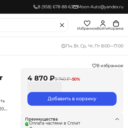
8 (958) 678-88-63
Moon-Auto@yandex.ru
Избранное
Войти
Корзина
Пн, Вт, Ср, Чт, Пт 8:00—17:00
В избранное
r
4 870 ₽
9 740 ₽
−
50
%
Добавить в корзину
ить
20.
,
ла
Преимущества
под
Оплата частями в Сплит