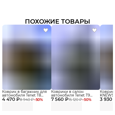
ПОХОЖИЕ ТОВАРЫ
Коврик в багажник для
Коврики в салон
Коврик
автомобиля Tenet T8
автомобиля Tenet T9
KNEWSTA
4 470 ₽
(2018-2022)
7 560 ₽
(2024-2025) Premium с
3 930 
бортика
8 940 ₽
−
50
%
15 120 ₽
−
50
%
бортиками Эва, Eva