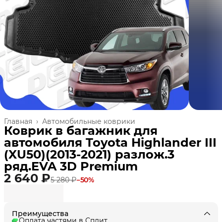
Главная
›
Автомобильные коврики
Коврик в багажник для
автомобиля Toyota Highlander III
(XU50)(2013-2021) разлож.3
ряд.EVA 3D Premium
2 640 ₽
5 280 ₽
−
50
%
Преимущества
Оплата частями в Сплит