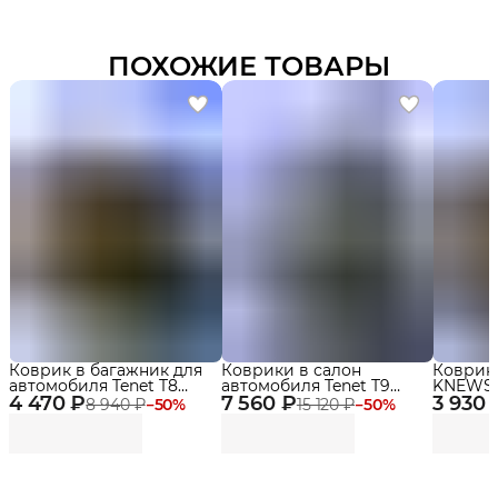
ПОХОЖИЕ ТОВАРЫ
Коврик в багажник для
Коврики в салон
Коврик
автомобиля Tenet T8
автомобиля Tenet T9
KNEWSTA
4 470 ₽
(2018-2022)
7 560 ₽
(2024-2025) Premium с
3 930 
бортика
8 940 ₽
−
50
%
15 120 ₽
−
50
%
бортиками Эва, Eva