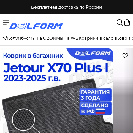
Бесплатная
доставка по России
Колумбус
Мы на OZON
Мы на WB
Коврики в салон
Коврик